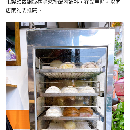
化饅頭或銀絲卷等來搭配內餡料，在點單時可以向
店家詢問推薦。