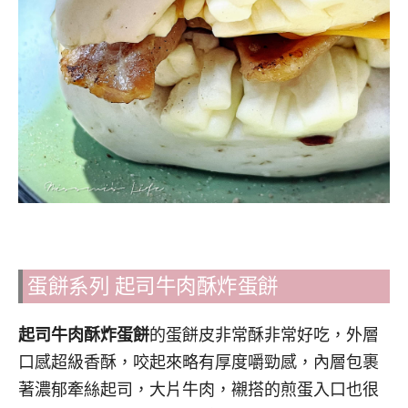
蛋餅系列 起司牛肉酥炸蛋餅
起司牛肉酥炸蛋餅
的蛋餅皮非常酥非常好吃，外層
口感超級香酥，咬起來略有厚度嚼勁感，內層包裹
著濃郁牽絲起司，大片牛肉，襯搭的煎蛋入口也很