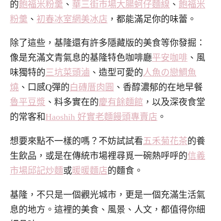
的
飽福米粉羹
、
華三街市場大腸蚵仔麵線
、
飽福米
粉羹
、
初春冰室網美冰店
，都能滿足你的味蕾。
除了這些，基隆還有許多隱藏版的美食等你發掘：
像是充滿文青氣息的基隆特色咖啡廳
平安咖啡
、風
味獨特的
三坑菜頭滷
、造型可愛的
人魚の戀鯛魚
燒
、口感Q彈的
白磚厝肉圓
、香醇濃郁的在地早餐
魯平豆漿
、料多實在的
慶有餘麵館
，以及深夜食堂
的常客和
Haoshih 好實老麵饅頭專賣店
。
想要來點不一樣的嗎？不妨試試看
五禾菊花茶
的養
生飲品，或是在傳統市場裡尋覓一碗熱呼呼的
信義
市場邱記炒麵
或
暖暖麵店
的麵食。
基隆，不只是一個觀光城市，更是一個充滿生活氣
息的地方。這裡的美食、風景、人文，都值得你細