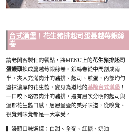
台式漢堡
！花生
豬排
起司蛋蔓越莓銀絲
卷
請老闆客製化的餐點，將MENU上的
花生豬排起司
蛋饅頭
換成蔓越莓銀絲卷。銀絲卷從中間剖成兩
半，夾入充滿肉汁的豬排、起司、煎蛋，內部均勻
塗抹濃厚的花生醬，變身為道地的
基隆台式漢堡
！
一口咬下略帶肉汁的豬排，還有層次分明的起司與
濃郁花生醬口感，層層疊疊的美好味道，從嗅覺、
視覺到味覺都是一大享受。
▍饅頭口味選擇：白甜、全麥、紅糖、奶油