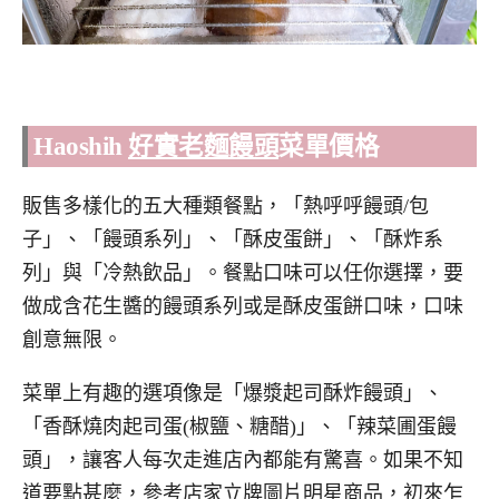
Haoshih
好實老麵饅頭
菜單價格
販售多樣化的五大種類餐點，「熱呼呼饅頭/包
子」、「饅頭系列」、「酥皮蛋餅」、「酥炸系
列」與「冷熱飲品」。餐點口味可以任你選擇，要
做成含花生醬的饅頭系列或是酥皮蛋餅口味，口味
創意無限。
菜單上有趣的選項像是「爆漿起司酥炸饅頭」、
「香酥燒肉起司蛋(椒鹽、糖醋)」、「辣菜圃蛋饅
頭」，讓客人每次走進店內都能有驚喜。如果不知
道要點甚麼，參考店家立牌圖片明星商品，初來乍