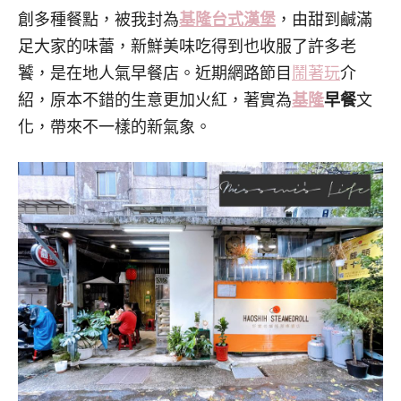
創多種餐點，被我封為
基隆
台式漢堡
，由甜到鹹滿
足大家的味蕾，新鮮美味吃得到也收服了許多老
饕，是在地人氣早餐店。近期網路節目
鬧著玩
介
紹，原本不錯的生意更加火紅，著實為
基隆
早餐
文
化，帶來不一樣的新氣象。