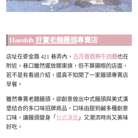
Haoshih
好實老麵饅頭
專賣店
店址在麥金路 421 巷弄內，
古月香熬粹牛肉麵
也在
附近，巷口雖然擺放關東旗，但不算顯眼的店面，
若不是有看過介紹，還真不知開了一家饅頭專賣店
早餐。
雖然專賣老麵饅頭，卻創意做出中式饅頭與美式漢
堡結合的多口味招牌商品，口味由甜到鹹多種創意
口味，讓饅頭變身「
台式漢堡
」又潮流時尚又美味
好吃。