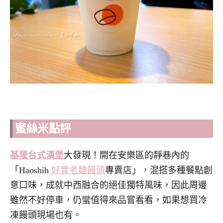
蜜絲米點評
基隆台式漢堡
大發現！開在安樂區的靜巷內的
「Haoshih
好實老麵饅頭
專賣店」，混搭多種餐點創
意口味，成就中西融合的絕佳獨特風味，因此周邊
雖然不好停車，仍蠻值得來品嘗看看，如果想買冷
凍饅頭現場也有。