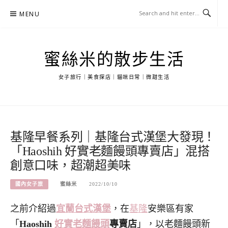
Skip
MENU
to
content
蜜絲米的散步生活
女子旅行｜美食探店｜貓咪日常｜微甜生活
基隆早餐系列｜基隆台式漢堡大發現！
「Haoshih 好實老麵饅頭專賣店」混搭
創意口味，超潮超美味
國內女子旅
蜜絲米
2022/10/10
之前介紹過
宜蘭台式漢堡
，在
基隆
安樂區有家
「
Haoshih
好實老麵饅頭
專賣店
」，以老麵饅頭新