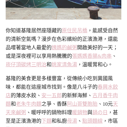
你知
道基隆居然座隱藏的
原住民吊橋
，能感受自然
的清新空氣嗎？漫步在色彩繽紛的正濱漁港，還能
品嚐著當地人最愛的
姨媽的鹹粥
開啟美好的一天；
或是深夜裡可以享用熱騰騰的
張媽媽香腸&肉串
、
崁仔頂碳烤三明治
和
姚家清魚湯
，溫暖胃和心。
基隆的美食更是多樣豐富，從傳統小吃到異國風
味，都能在這座城市找到。像是八斗子的
春興水餃
店
的薄皮水餃、
安一五郎
的新鮮海鮮、
古月香牛肉
麵
和
老朱牛肉麵
之爭、香酥
阿山哥雙胞胎
、10元
天
天來鹹粥
、暖呼呼的鍋物料理
暖鍋物
與
鍋の日
，甚
至是正濱漁港的
下麵
和私廚
母湯
、
點頭麵線
，市區