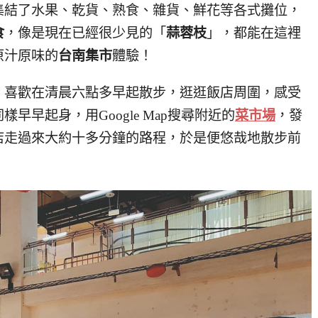
集結了水果、乾貨、熟食、雜貨、鮮花等各式攤位，
食
，像是現在已經很少見的「
蒜蓉枝
」，都能在這裡
原汁原味的
台南集市
體驗！
：喜歡在清晨六點多早起散步，逛逛飯店周圍，感受
早早起身，用Google Map搜尋附近的
菜市場
，發
店走過來大約十多分鐘的路程，於是便悠哉地散步前