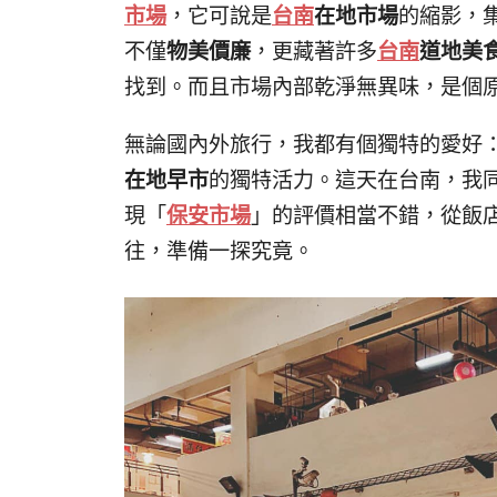
市場
，它可說是
台南
在地市場
的縮影，
不僅
物美價廉
，更藏著許多
台南
道地美
找到。而且市場內部乾淨無異味，是個
無論國內外旅行，我都有個獨特的愛好
在地早市
的獨特活力。這天在台南，我同樣
現「
保安市場
」的評價相當不錯，從飯
往，準備一探究竟。