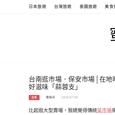
Skip
日本旅遊
台灣旅遊
泰國旅遊
美食
to
content
台南逛市場．保安市場│在地
好滋味「蒜蓉支」
蜜絲米
2020/07/09
台南
比起逛大型賣場，我總覺得傳統
菜市場