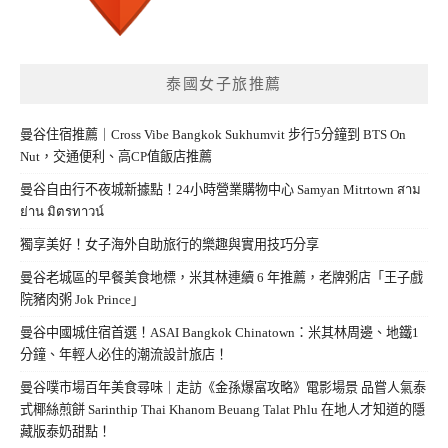
泰國女子旅推薦
曼谷住宿推薦｜Cross Vibe Bangkok Sukhumvit 步行5分鐘到 BTS On
Nut，交通便利、高CP值飯店推薦
曼谷自由行不夜城新據點！24小時營業購物中心 Samyan Mitrtown สาม
ย่าน มิตรทาวน์
獨享美好！女子海外自助旅行的樂趣與實用技巧分享
曼谷老城區的早餐美食地標，米其林連續 6 年推薦，老牌粥店「王子戲
院豬肉粥 Jok Prince」
曼谷中國城住宿首選！ASAI Bangkok Chinatown：米其林周邊、地鐵1
分鐘、年輕人必住的潮流設計旅店！
曼谷噗市場百年美食尋味｜走訪《金孫爆富攻略》電影場景 品嘗人氣泰
式椰絲煎餅 Sarinthip Thai Khanom Beuang Talat Phlu 在地人才知道的隱
藏版泰奶甜點！