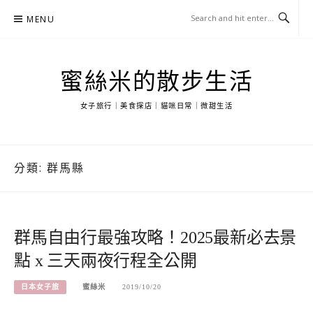
Skip
MENU
to
content
蜜絲米的散步生活
女子旅行｜美食探店｜貓咪日常｜微甜生活
分類:
群馬縣
群馬自由行最強攻略！2025最新必去景
點 x 三天兩夜行程全公開
日本女子旅
蜜絲米
2019/10/20