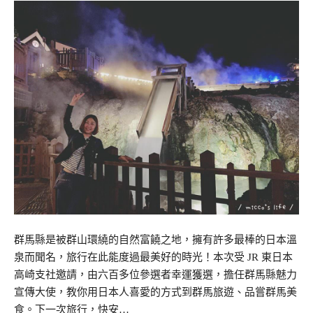
群馬縣是被群山環繞的自然富饒之地，擁有許多最棒的日本溫
泉而聞名，旅行在此能度過最美好的時光！本次受 JR 東日本
高崎支社邀請，由六百多位參選者幸運獲選，擔任群馬縣魅力
宣傳大使，教你用日本人喜愛的方式到群馬旅遊、品嘗群馬美
食。下一次旅行，快安…