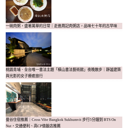
一碗肉粥，盛著萬華的日常｜走進周記肉粥店，品味七十年的古早味
桃園青埔．全台唯一書法主題「橫山書法藝術館」夜晚散步｜靜謐建築
與光影的女子療癒旅行
曼谷住宿推薦｜Cross Vibe Bangkok Sukhumvit 步行5分鐘到 BTS On
Nut，交通便利、高CP值飯店推薦