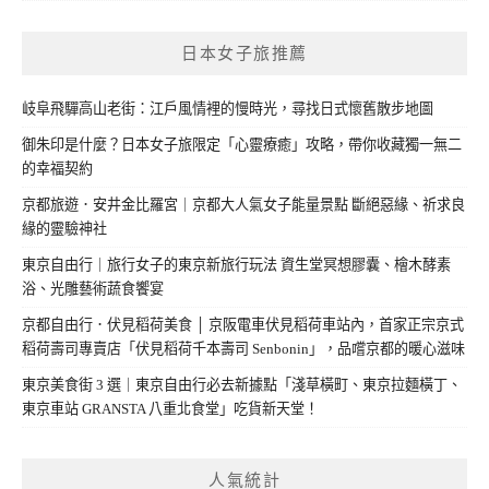
日本女子旅推薦
岐阜飛驒高山老街：江戶風情裡的慢時光，尋找日式懷舊散步地圖
御朱印是什麼？日本女子旅限定「心靈療癒」攻略，帶你收藏獨一無二
的幸福契約
京都旅遊．安井金比羅宮｜京都大人氣女子能量景點 斷絕惡緣、祈求良
緣的靈驗神社
東京自由行｜旅行女子的東京新旅行玩法 資生堂冥想膠囊、檜木酵素
浴、光雕藝術蔬食饗宴
京都自由行．伏見稻荷美食 │ 京阪電車伏見稻荷車站內，首家正宗京式
稻荷壽司專賣店「伏見稻荷千本壽司 Senbonin」，品嚐京都的暖心滋味
東京美食街 3 選｜東京自由行必去新據點「淺草橫町、東京拉麵橫丁、
東京車站 GRANSTA 八重北食堂」吃貨新天堂！
人氣統計