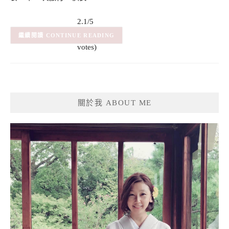
2.1/5
(7)
– (7
CONTINUE READING
votes)
關於我 ABOUT ME