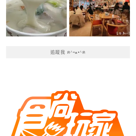
追蹤我 ฅ^•ﻌ•^ฅ