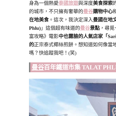
身為一個熱愛
泰國旅遊
與深度
美食探索
的城市，不只擁有奢華的
曼谷
購物中心
在地美食
。這次，我決定深入
曼國在地
Phlu)
」這個超有味道的
曼谷
景點
，尋覓
富攻略》電影
中也露臉的人氣店家「Sarint
的
正宗泰式椰絲煎餅。想知道如何像當
嗎？快追蹤我吧！(笑)
曼谷
百年鐵道市集 TALAT PH