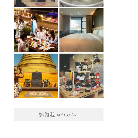
追蹤我 ฅ^•ﻌ•^ฅ