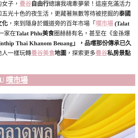
的女子，
曼谷
自由行
總讓我魂牽夢縈！這座充滿活力
和五光十色的夜生活，更藏著無數等待被挖掘的
泰國
文化
，來到隱身於鐵道旁的百年市場「
噗市場
(Talat
一家在
Talat Phlu美食
圈赫赫有名，甚至在《金孫爆
hip Thai Khanom Beuang」，品嚐那份傳承已久
地人一樣玩轉
曼谷美食
地圖
，探索更多
曼谷
私房景點
LU
噗市場