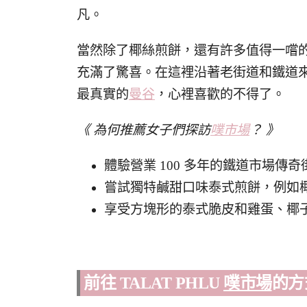
凡。
當然除了椰絲煎餅，還有許多值得一嚐
充滿了驚喜。在這裡沿著老街道和鐵道
最真實的
曼谷
，心裡喜歡的不得了。
《 為何推薦女子們探訪
噗市場
？ 》
體驗營業 100 多年的鐵道市場傳
嘗試獨特鹹甜口味泰式煎餅，例如
享受方塊形的泰式脆皮和雞蛋、椰
前往 TALAT PHLU
噗市場
的
方