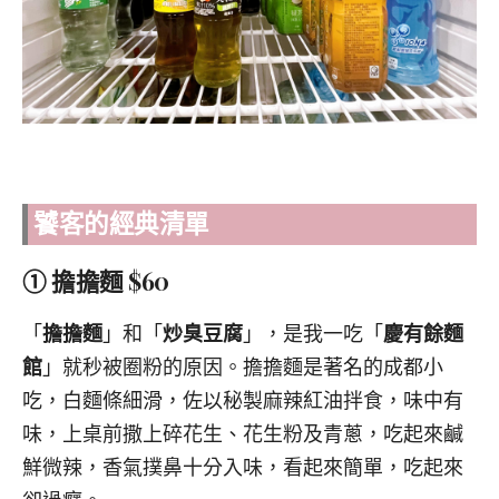
饕客的經典清單
① 擔擔麵 $60
「
擔擔麵
」和「
炒臭豆腐
」，是我一吃「
慶有餘麵
館
」就秒被圈粉的原因。擔擔麵是著名的成都小
吃，白麵條細滑，佐以秘製麻辣紅油拌食，味中有
味，上桌前撒上碎花生、花生粉及青蔥，吃起來鹹
鮮微辣，香氣撲鼻十分入味，看起來簡單，吃起來