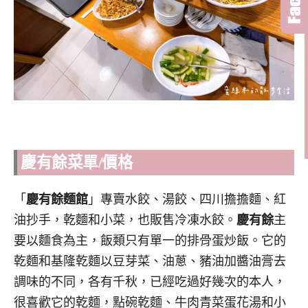
慶有餘
菜單/價格
「
慶有餘麵館
」專賣水餃、湯餃、四川擔擔麵、紅
油抄手，乾麵和小菜，也販售冷凍水餃。
慶有餘
主
要以麵食為主，飯類只有單一的排骨蛋炒飯。它的
乾麵和基隆乾麵以豆芽菜、油蔥、豬油加醬油膏去
調味的不同，各有千秋，已經吃過好幾次的本人，
很喜歡它的乾麵，點碗乾麵、牛肉青菜蛋花湯和小