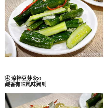
④ 涼拌豆芽 $50
鹹香有味風味獨到