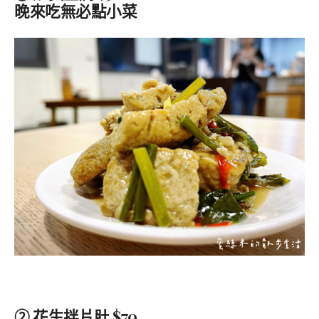
晚來吃無必點小菜
② 花生拌片肚 $70