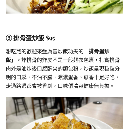
③ 排骨蛋炒飯 $95
想吃飽的歡迎來盤厲害炒飯功夫的「
排骨蛋炒
飯
」。炸排骨的炸皮不是一般麵衣包裹，扎實排骨
肉外是油炸後口感酥爽的麵包粉，炒飯呈現粒粒分
明的口感，不油不膩，濃濃蛋香、蔥香十足好吃，
走過路過都會被香到，口味偏清爽健康無負擔。