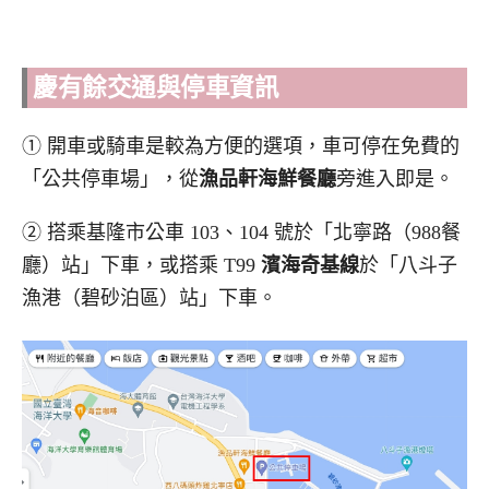
慶有餘
交通與停車資訊
① 開車或騎車是較為方便的選項，車可停在免費的
「公共停車場」，從
漁品軒海鮮餐廳
旁進入即是。
② 搭乘基隆市公車 103、104 號於「北寧路（988餐
廳）站」下車，或搭乘 T99
濱海奇基線
於「八斗子
漁港（碧砂泊區）站」下車。