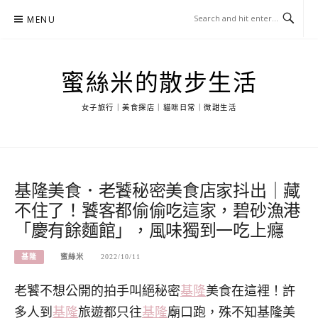
Skip
MENU
to
content
蜜絲米的散步生活
女子旅行｜美食探店｜貓咪日常｜微甜生活
基隆美食．老饕秘密美食店家抖出｜藏
不住了！饕客都偷偷吃這家，碧砂漁港
「慶有餘麵館」，風味獨到一吃上癮
基隆
蜜絲米
2022/10/11
老饕不想公開的拍手叫絕秘密
基隆
美食在這裡！許
多人到
基隆
旅遊都只往
基隆
廟口跑，殊不知基隆美