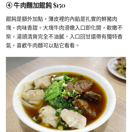
④ 牛肉麵加餛飩 $150
餛飩是額外加點，薄皮裡的內餡是扎實的鮮豬肉
塊，肉味香甜。大塊牛肉滑嫩入口即化開，軟嫩不
柴，湯頭清爽完全不油膩，入口回甘還帶有獨特香
氣，喜歡牛肉麵可以點它看看。