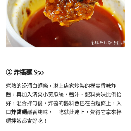
② 炸醬麵 $50
煮熟的滑溜白麵條，淋上店家炒製的樸實香味炸
醬，再加入清爽小黃瓜絲，醬汁、配料美味比例恰
好，混合拌勻後，炸醬的醬料會巴在白麵條上，入
口
炸醬麵
鹹香夠味，一吃就此迷上，覺得它拿來拌
麵拌飯都會好吃！