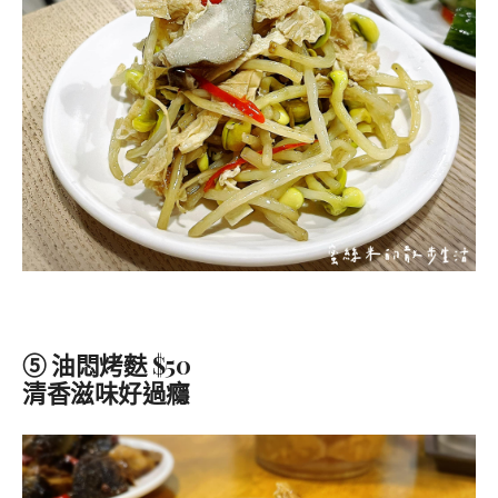
⑤ 油悶烤麩 $50
清香滋味好過癮