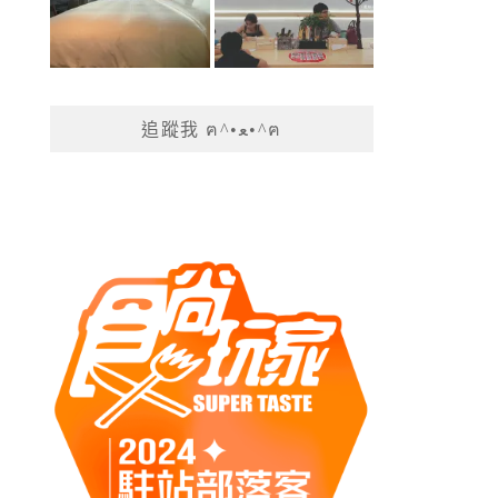
追蹤我 ฅ^•ﻌ•^ฅ