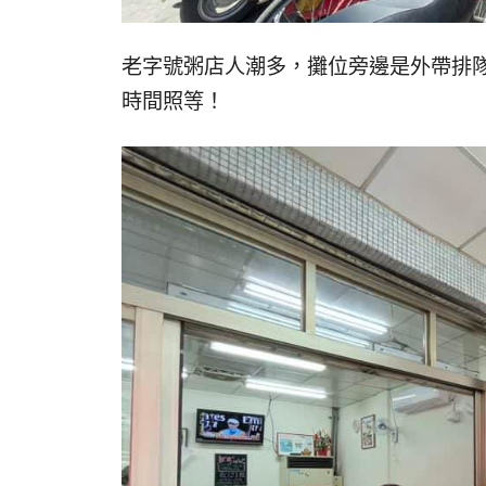
老字號粥店人潮多，攤位旁邊是外帶排
時間照等！