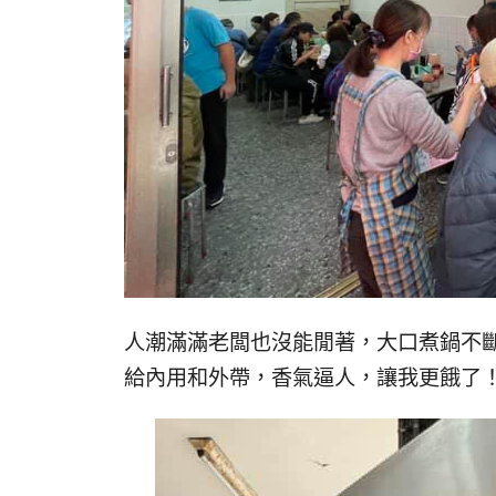
人潮滿滿老闆也沒能閒著，大口煮鍋不
給內用和外帶，香氣逼人，讓我更餓了