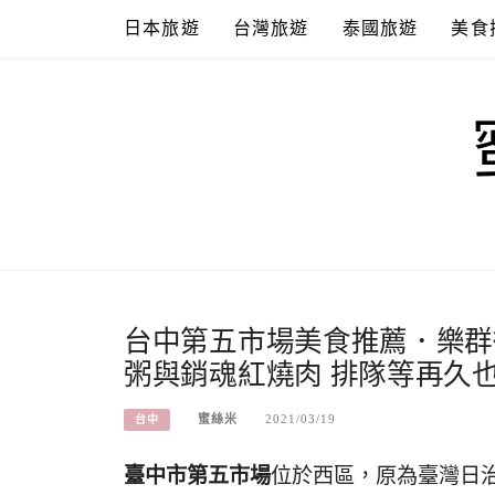
Skip
日本旅遊
台灣旅遊
泰國旅遊
美食
to
content
台中第五市場美食推薦．樂群
粥與銷魂紅燒肉 排隊等再久
蜜絲米
2021/03/19
台中
臺中市第五市場
位於西區，原為臺灣日