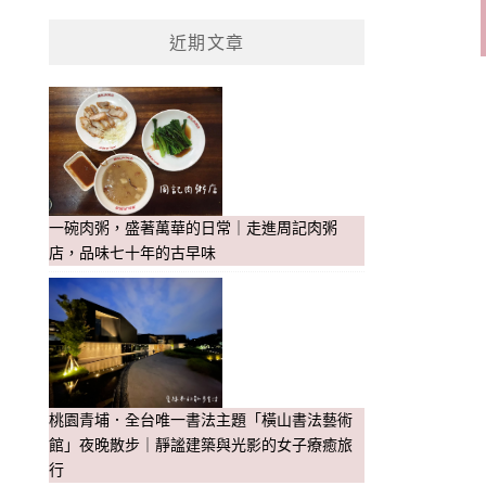
近期文章
一碗肉粥，盛著萬華的日常｜走進周記肉粥
店，品味七十年的古早味
桃園青埔．全台唯一書法主題「橫山書法藝術
館」夜晚散步｜靜謐建築與光影的女子療癒旅
行