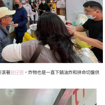
斷滾著
蚵仔粥
，炸物也是一直下鍋油炸和拼命切盤供
！