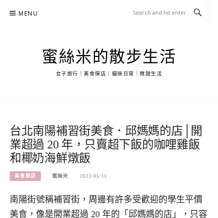
Skip
MENU
to
content
蜜絲米的散步生活
女子旅行｜美食探店｜貓咪日常｜微甜生活
台北南陽補習街美食．邱媽媽的店│開
業超過 20 年，只賣超下飯的咖哩雞飯
和椰奶海鮮燉飯
美食探店
蜜絲米
2023/05/15
南陽街號稱補習街，周邊有許多受歡迎的學生平價
美食，像是開業超過 20 年的「邱媽媽的店」，只容