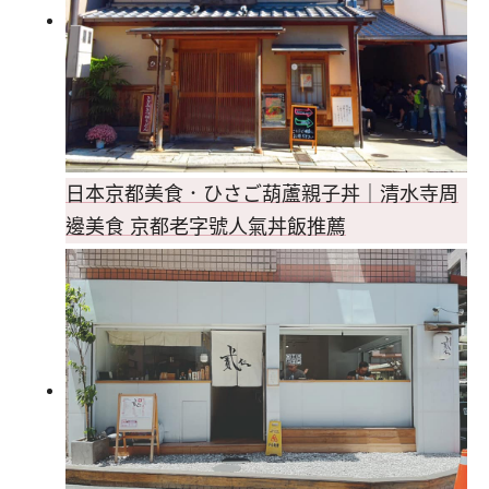
日本京都美食．ひさご葫蘆親子丼｜清水寺周
邊美食 京都老字號人氣丼飯推薦