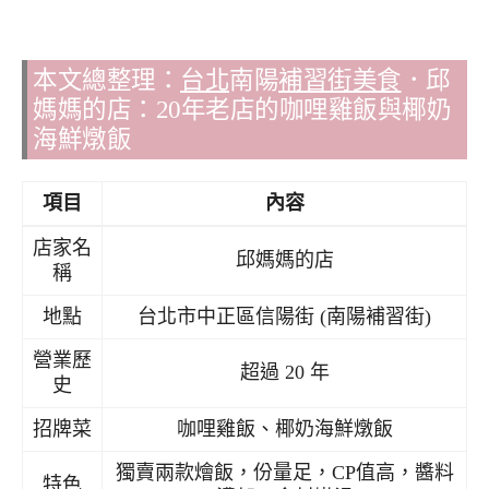
本文總整理：
台北
南陽
補習街美食
．邱
媽媽的店：20年老店的咖哩雞飯與椰奶
海鮮燉飯
項目
內容
店家名
邱媽媽的店
稱
地點
台北市中正區信陽街 (南陽補習街)
營業歷
超過 20 年
史
招牌菜
咖哩雞飯、椰奶海鮮燉飯
獨賣兩款燴飯，份量足，CP值高，醬料
特色