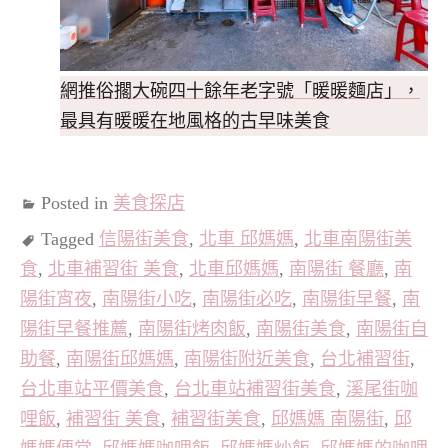
網推俗擱大碗四十餘年老字號「暖暖麵店」，
最具有暖暖在地風格的古早味美食
Posted in
美食探店
Tagged
信陽街美食
,
北車 邱媽媽
,
北車南陽街美
食
,
北車補習街 美食
,
北車邱媽媽
,
南陽街 餐廳
,
南
陽街宵夜
,
南陽街小吃
,
南陽街必吃
,
南陽街早餐
,
南
陽街早餐推薦
,
南陽街烤肉飯
,
南陽街美食
,
南陽街自
助餐
,
南陽街邱媽媽
,
南陽街附近美食
,
台北補習街
,
台北車站平價美食
,
台北車站補習街美食
,
溪尾街咖
哩飯
,
補習街 美食
,
補習街美食
,
邱媽媽 南陽街
,
邱