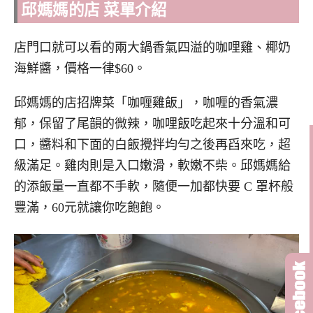
邱媽媽的店 菜單介紹
店門口就可以看的兩大鍋香氣四溢的咖哩雞、椰奶
海鮮醬，價格一律$60。
邱媽媽的店招牌菜「咖喱雞飯」，咖喱的香氣濃
郁，保留了尾韻的微辣，咖哩飯吃起來十分溫和可
口，醬料和下面的白飯攪拌均勻之後再舀來吃，超
級滿足。雞肉則是入口嫩滑，軟嫩不柴。邱媽媽給
的添飯量一直都不手軟，隨便一加都快要 C 罩杯般
豐滿，60元就讓你吃飽飽。