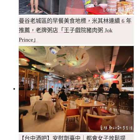
曼谷老城區的早餐美食地標，米其林連續 6 年
推薦，老牌粥店「王子戲院豬肉粥 Jok
Prince」
【台中酒吧】安慰劑臺中｜都會女子放鬆提