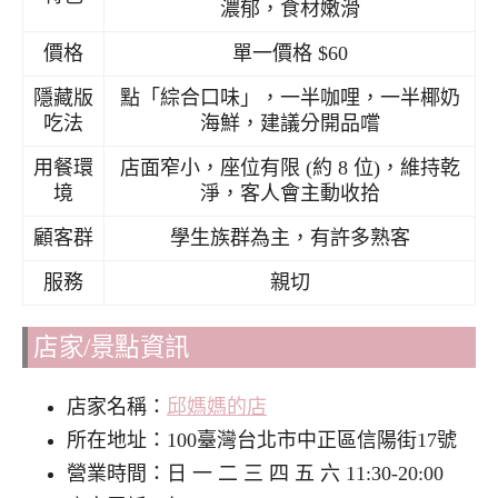
濃郁，食材嫩滑
價格
單一價格 $60
隱藏版
點「綜合口味」，一半咖哩，一半椰奶
吃法
海鮮，建議分開品嚐
用餐環
店面窄小，座位有限 (約 8 位)，維持乾
境
淨，客人會主動收拾
顧客群
學生族群為主，有許多熟客
服務
親切
店家/景點資訊
店家名稱：
邱媽媽的店
所在地址：100臺灣台北市中正區信陽街17號
營業時間：日 一 二 三 四 五 六 11:30-20:00