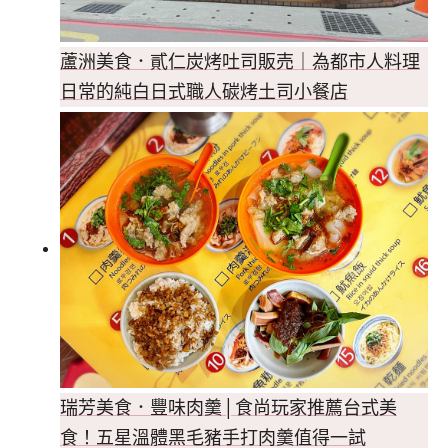
蘆洲美食．貳仁炭烤吐司販売｜為都市人料理
日常的純白日式職人碳烤土司小餐店
瑞芳美食．豐味肉羹│食尚玩家推薦台式美
食！五星溫體黑毛豬手打肉羹值得一試