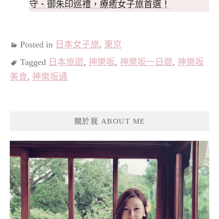
守、御朱印巡禮，療癒女子旅首選！
Posted in
日本女子旅
,
東京
Tagged
日本旅遊
,
神樂坂
,
神樂坂一日遊
,
神樂坂
美食
,
神樂坂通
關於我 ABOUT ME