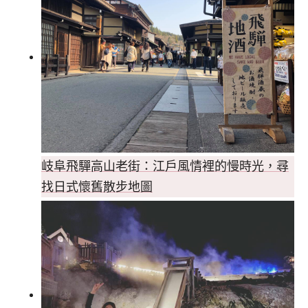
岐阜飛驒高山老街：江戶風情裡的慢時光，尋
找日式懷舊散步地圖