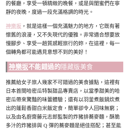
的餐廳，享受一頓精緻的晚餐，或是與閨蜜們在寧
靜的夜晚，度過一段充滿格調的時光。
神樂坂
，就是這樣一個充滿魅力的地方，它既有著
懷舊的浪漫，又不失現代的優雅。非常適合想要放
慢腳步、享受一趟質感輕旅行的妳，在這裡，每一
個轉角都可能遇見意想不到的美好！
神樂坂
不能錯過的
隱藏版美食
推薦給女子旅人幾家不可錯過的美食據點，這裡有
日本首間哈密瓜特製甜品專賣店，以當季甜美的哈
密瓜帶來驚豔的味蕾體驗；還有以羽釜煮飯鍋炊煮
出的蓬鬆香甜白米飯定食，簡單卻令人回味無窮；
以及由名廚齋藤元志郎監製的炸豬排蕎麥麵，酥脆
多汁的炸豬排與 Q 彈的蕎麥麵是絕佳搭配；甚至能