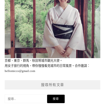
京都、東京、群馬、秋田等城市觀光大使。
用女子旅行的視角，帶你慢慢看見城市的日常風景。合作邀請：
hellomicco@gmail.com
搜尋所有文章
搜
尋