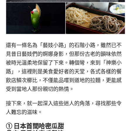
還有一條名為「藝妓小路」的石階小路，雖然已不
見昔日藝妓們的婀娜身影，但那份古老的韻味依然
被時光溫柔地保留了下來。轉個彎，來到「神樂小
路」，這裡則是美食愛好者的天堂，各式各樣的餐
飲店鱗次櫛比，不僅能品嚐到道地的拉麵，更能感
受到當地人那份親切的熱情。
接下來，就一起深入這些迷人的角落，尋找那些令
人難忘的滋味。
① 日本首間哈密瓜甜