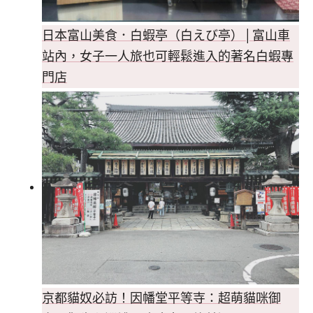
日本富山美食．白蝦亭（白えび亭）│富山車
站內，女子一人旅也可輕鬆進入的著名白蝦專
門店
京都貓奴必訪！因幡堂平等寺：超萌貓咪御