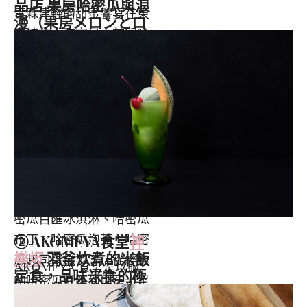
品店
果房哈密瓜與浪
青森津輕的甜蜜饗宴在東
漫（果房メロンとロ
京綻放！這家日本首間哈
マン）
密瓜專賣店，將以出產哈
密瓜而聞名的青森縣津輕
市特產的飽滿果實幻化為
各式甜點，在東京所創設
的特產直銷商店，同時也
是日本首間的哈密瓜產品
專賣店。受到歡迎的品項
有哈密瓜冰淇淋汽水、哈
密瓜百匯冰淇淋、哈密瓜
② AKOMEYA食堂
神
布丁、哈密瓜泡芙、哈密
樂坂
羽釜炊煮的米飯
瓜起司蛋糕等等，從經典
AKOMEYA 食堂是以販
定食，品味米食的極
的哈密瓜百匯到創意十足
售日本各地嚴選的白米、
致
的哈密瓜泡芙，這裡的甜