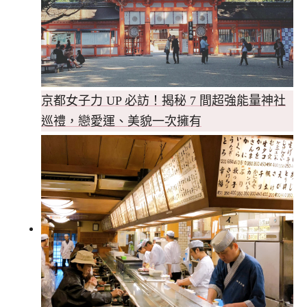
京都女子力 UP 必訪！揭秘 7 間超強能量神社
巡禮，戀愛運、美貌一次擁有