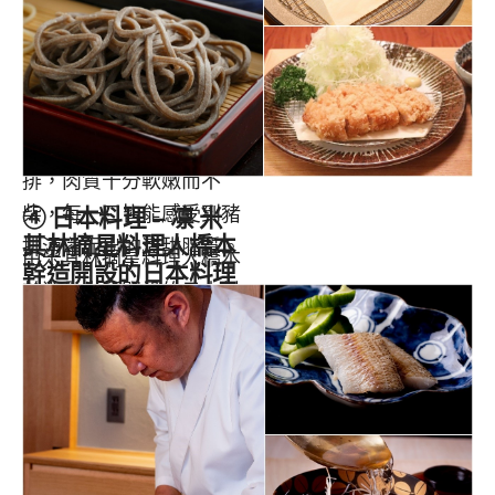
神樂坂
山 SEMI 還能夠品
嘗到由名廚齋藤元志郎先
生所監製而成的炸豬排，
以低溫費時的手法所炸好
的里肌肉豬排或腰內肉豬
排，肉質十分軟嫩而不
④ 日本料理 – 凛 米
柴，每一口皆能感受到豬
其林摘星料理人橋本
排湧溢而出的清甜脂質。
由米其林摘星料理人橋本
幹造開設的日本料理
幹造先生所開設的日本料
餐廳
理餐廳，主要提供由廚師
依據當日食材所自由搭配
的日式料理套餐，魚類從
築地、金澤、福井等各縣
購入，蔬菜也選自日本各
產地並與
京都
的特約農園