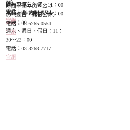
業）
L.O.19:30）
週一至週五午餐：11：00
時間：18：00～22：
電話：03-6280-7020
電話：03-5946-8243
〜15：00、晚餐：17：00
00（週日、假日公休）
官網
官網
～22：00
電話：03-6265-0554
週六、週日、假日：11：
官網
30～22：00
電話：03-3268-7717
官網