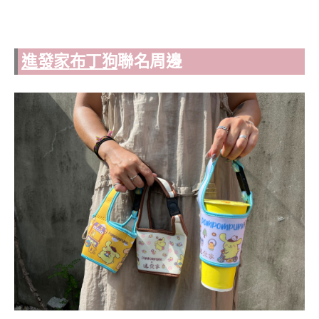
進發家
布丁狗
聯名周邊