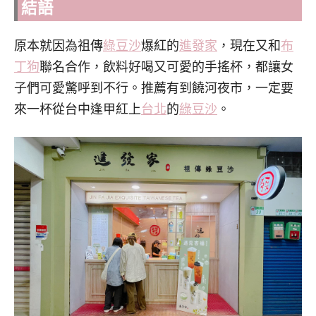
結語
原本就因為祖傳
綠豆沙
爆紅的
進發家
，現在又和
布
丁狗
聯名合作，飲料好喝又可愛的手搖杯，都讓女
子們可愛驚呼到不行。推薦有到饒河夜市，一定要
來一杯從台中逢甲紅上
台北
的
綠豆沙
。