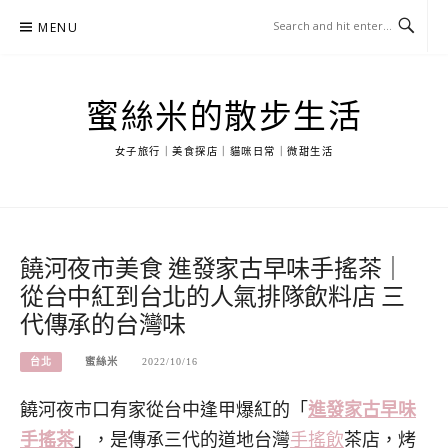
Skip
MENU
to
content
蜜絲米的散步生活
女子旅行｜美食探店｜貓咪日常｜微甜生活
饒河夜市美食 進發家古早味手搖茶｜
從台中紅到台北的人氣排隊飲料店 三
代傳承的台灣味
台北
蜜絲米
2022/10/16
饒河夜市口有家從台中逢甲爆紅的「
進發家古早味
手搖茶
」，是傳承三代的道地台灣
手搖飲
茶店，烤