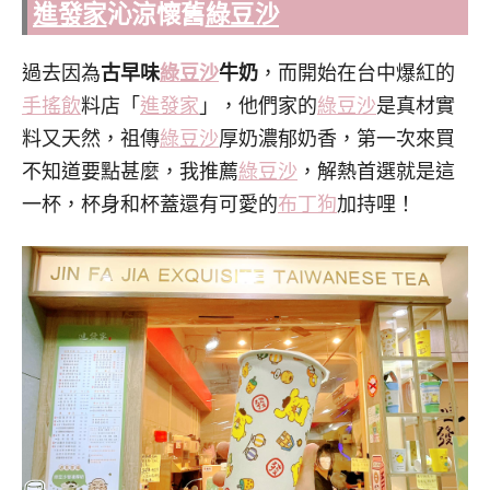
進發家
沁涼懷舊
綠豆沙
過去因為
古早味
綠豆沙
牛奶
，而開始在台中爆紅的
手搖飲
料店「
進發家
」，他們家的
綠豆沙
是真材實
料又天然，祖傳
綠豆沙
厚奶濃郁奶香，第一次來買
不知道要點甚麼，我推薦
綠豆沙
，解熱首選就是這
一杯，杯身和杯蓋還有可愛的
布丁狗
加持哩！