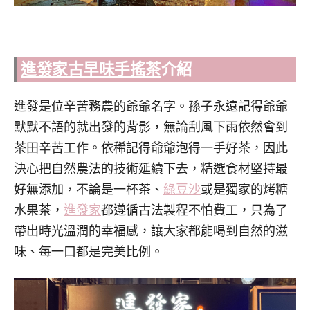
進發家古早味手搖茶
介紹
進發是位辛苦務農的爺爺名字。孫子永遠記得爺爺
默默不語的就出發的背影，無論刮風下雨依然會到
茶田辛苦工作。依稀記得爺爺泡得一手好茶，因此
決心把自然農法的技術延續下去，精選食材堅持最
好無添加，不論是一杯茶、
綠豆沙
或是獨家的烤糖
水果茶，
進發家
都遵循古法製程不怕費工，只為了
帶出時光溫潤的幸福感，讓大家都能喝到自然的滋
味、每一口都是完美比例。