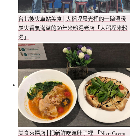
台北後火車站美食│大稻埕晨光裡的一碗溫暖
炭火香氣滿溢的60年米粉湯老店「大稻埕米粉
湯」
美食⋈探店│把新鮮吃進肚子裡 「Nice Green