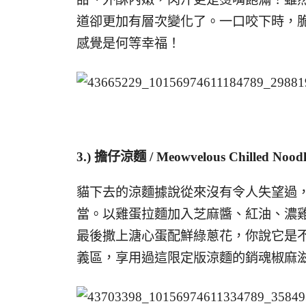
道卻更加有層次變化了。一口咬下時，
感覺是何等幸福！
3.)
擔仔涼麵 / Meowvelous Chilled Noodl
貓下去的涼麵據說從來沒有令人失望過
當。以雞蛋拉麵加入芝麻醬、紅油、濃
最後撒上溏心蛋配鮮綠蔥花，你說它是
義區，享用過這限定版涼麵的銷魂椒麻