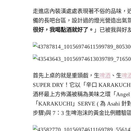
走進店內裝潢處處表現著不俗的品味，
備的長吧台區，設計過的燈光營造出氣
很好，我喝點酒就好了。
」已被我與好
首先上桌的就是重頭戲，生
啤酒
、生
啤
SUPER DRY！它以「辛口 KARAKUCH
酒杯最上方佈滿被稱為美味之環「Angel
「KARAKUCHI」SERVE ( 為 Asahi 
步驟)與 7：3 生啤泡沫的黃金比例體