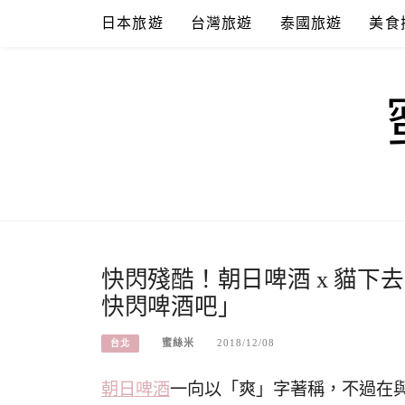
Skip
日本旅遊
台灣旅遊
泰國旅遊
美食
to
content
快閃殘酷！朝日啤酒 x 貓下去 攜手
快閃啤酒吧」
蜜絲米
2018/12/08
台北
朝日啤酒
一向以「爽」字著稱，不過在