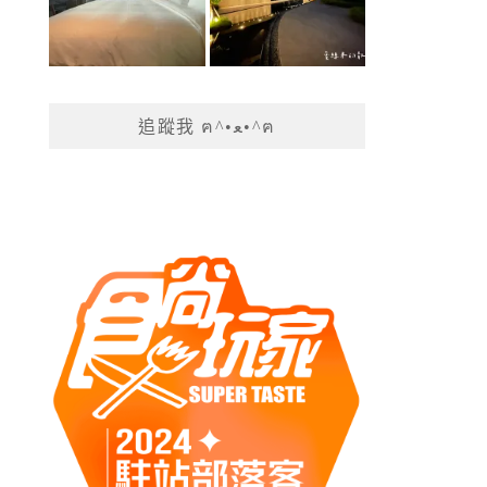
追蹤我 ฅ^•ﻌ•^ฅ