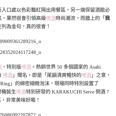
近入口處以色彩豔紅隔出用餐區，另一端保留酒館必
氛，果然很會引領高級
啤酒
時尚潮流，而牆上的「
我
友列為金句，真的很會！
酒
、特別版
啤酒
。熱銷世界 50 多個國家的 Asahi
I
啤酒
」聞名，即是「尾韻清爽暢快的
啤酒
」之意，
 Ring」的綿密細緻泡沫，現場同時特別設置了
針對桶裝生
啤酒
特別研發的 KARAKUCHI Serve 倒酒 7
驗區，非常美味好喝！