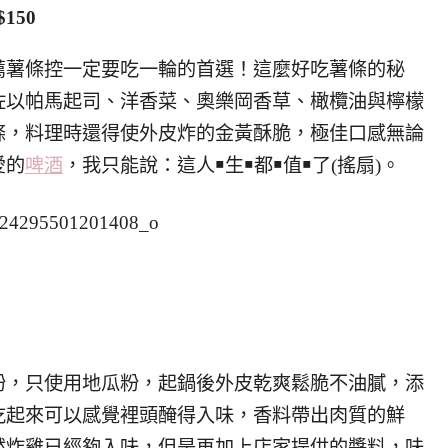
$150
薦薯條控一定要吃一輪的首選！這麼好吃薯條的秘
佐以帕馬起司、洋香菜、奧樂岡香草、橄欖油與檸檬
條，料理時還得使外皮炸的金黃酥脆，極佳口感無論
愛的
啤酒
，我只能說：這人￭生￭都￭值￭了(搖扇)。
粉，只使用地瓜粉，起鍋後外皮乾爽鬆脆不油膩，添
吃起來可以感覺裡頭醃得入味，香料帶出肉質的鮮
然炸雞已經夠入味，但是再加上店家提供的醬料，味