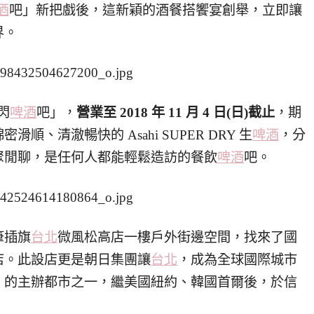
酒
吧」新把戲後，這新穎的酒餐搭饗宴創舉，立即讓
界。
快閃
啤酒
吧」，
營業至 2018 年 11 月 4 日(日)截止
，期
、清澈暢快的 Asahi SUPER DRY 生
啤酒
，分
聚閒聊，是任何人都能輕鬆造訪的餐飲
啤酒
吧。
筆插旗
台北
微風松高店一樓戶外街邊空間，找來了國
店。此設店更是朝日集團讓
台北
，成為全球國際城市
」的主辦都市之一，繼美國紐約、韓國首爾後，於信