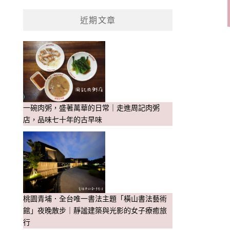
近期文章
一碗肉粥，盛著萬華的日常｜走進周記肉粥
店，品味七十年的古早味
桃園青埔．全台唯一書法主題「橫山書法藝術
館」夜晚散步｜靜謐建築與光影的女子療癒旅
行