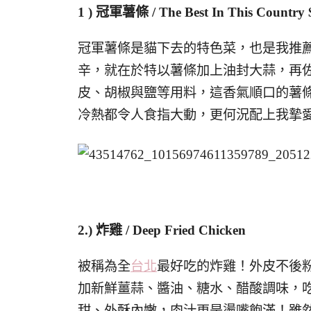
1 )
冠軍薯條 / The Best In This Country 
冠軍薯條是貓下去的特色菜，也是我推
辛，就在於特以薯條加上油封大蒜，再
皮、胡椒與鹽等用料，這香氣順口的薯
冷熱都令人食指大動，更何況配上我摯
2.)
炸雞 / Deep Fried Chicken
被稱為全
台北
最好吃的炸雞！外皮不後
加新鮮薑蒜、醬油、糖水、醋酸調味，
甜、外酥內嫩，肉汁更是燙嘴飽滿！雖