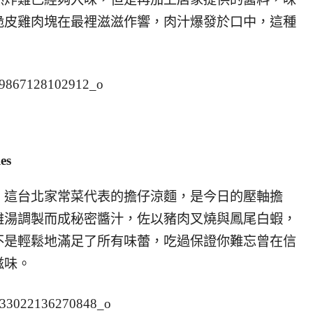
脆皮雞肉塊在最裡滋滋作響，肉汁爆發於口中，這種
es
，這台北家常菜代表的擔仔涼麵，是今日的壓軸擔
雞湯調製而成秘密醬汁，佐以豬肉叉燒與鳳尾白蝦，
不是輕鬆地滿足了所有味蕾，吃過保證你難忘曾在信
滋味。