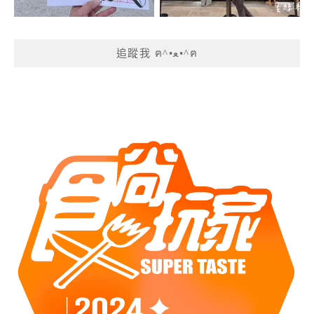
追蹤我 ฅ^•ﻌ•^ฅ