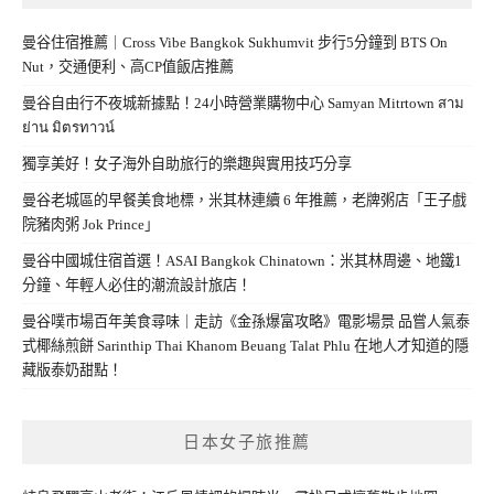
曼谷住宿推薦｜Cross Vibe Bangkok Sukhumvit 步行5分鐘到 BTS On
Nut，交通便利、高CP值飯店推薦
曼谷自由行不夜城新據點！24小時營業購物中心 Samyan Mitrtown สาม
ย่าน มิตรทาวน์
獨享美好！女子海外自助旅行的樂趣與實用技巧分享
曼谷老城區的早餐美食地標，米其林連續 6 年推薦，老牌粥店「王子戲
院豬肉粥 Jok Prince」
曼谷中國城住宿首選！ASAI Bangkok Chinatown：米其林周邊、地鐵1
分鐘、年輕人必住的潮流設計旅店！
曼谷噗市場百年美食尋味｜走訪《金孫爆富攻略》電影場景 品嘗人氣泰
式椰絲煎餅 Sarinthip Thai Khanom Beuang Talat Phlu 在地人才知道的隱
藏版泰奶甜點！
日本女子旅推薦