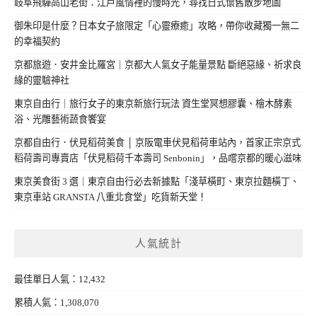
岐阜飛驒高山老街：江戶風情裡的慢時光，尋找日式懷舊散步地圖
御朱印是什麼？日本女子旅限定「心靈療癒」攻略，帶你收藏獨一無二
的幸福契約
京都旅遊．安井金比羅宮｜京都大人氣女子能量景點 斷絕惡緣、祈求良
緣的靈驗神社
東京自由行｜旅行女子的東京新旅行玩法 資生堂冥想膠囊、檜木酵素
浴、光雕藝術蔬食饗宴
京都自由行．伏見稻荷美食 │ 京阪電車伏見稻荷車站內，首家正宗京式
稻荷壽司專賣店「伏見稻荷千本壽司 Senbonin」，品嚐京都的暖心滋味
東京美食街 3 選｜東京自由行必去新據點「淺草橫町、東京拉麵橫丁、
東京車站 GRANSTA 八重北食堂」吃貨新天堂！
人氣統計
最佳單日人氣：12,432
累積人氣：1,308,070