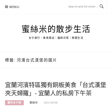
Skip
MENU
to
content
蜜絲米的散步生活
女子旅行｜美食探店｜貓咪日常｜微甜生活
標籤:
河濱台式漢堡的圖片
宜蘭河濱特區獨有銅板美食「台式漢堡
夾天婦羅」- 宜蘭人的私房下午茶
國內女子旅
蜜絲米
2022/09/08