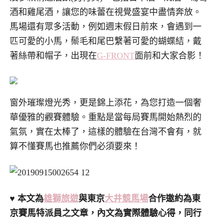
酒和雞尾酒，讓您的味蕾在視覺盛宴中盡情奔放。
馬場還有眾多活動，例如週末假日前來，會遇到一
匹可愛的小馬，鬃毛和尾巴繫著可愛的蝴蝶結，戴
著絲帶和帽子，出現在
G-FRONT
面前和大家合影！
窗外璀璨燈光秀，更是錦上添花，為您打造一個奢
華優雅的觀賽體驗。重點是當每局賽馬開始熱烈的
氣氛，實在太棒了，這樣的體驗在台灣不會有，就
算不懂賽馬也推薦你們必須要來！
♥ 本文為
雄獅旅遊
與東京
大井競馬場
合作邀約為東
京賽馬特派員之文章，內文為實際體驗心得，同行