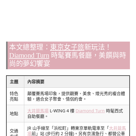
本文總整理：
東京女子旅
新玩法！
Diamond Turn
時髦賽馬餐廳，美饌與時
尚的夢幻饗宴
主題
內容摘要
特色
顛覆賽馬場印象，提供觀賽、美食、燈光秀的複合體
亮點
驗，適合女子聚會、情侶約會。
大井競馬場
L-WING 4 樓
Diamond Turn
時髦西式
地點
自助餐廳。
JR 山手線至「浜松町」轉東京單軌電車至「
大井競馬
交通
場
前」站 (步行約 2 分鐘)。另有京濱急行、都營公車