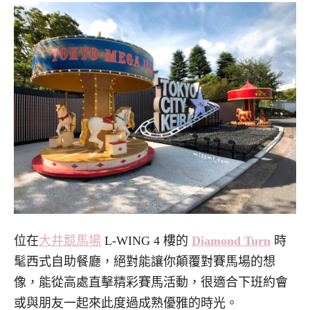
位在
大井競馬場
L-WING 4 樓的
Diamond Turn
時
髦西式自助餐廳，絕對能讓你顛覆對賽馬場的想
像，能從高處直擊精彩賽馬活動，很適合下班約會
或與朋友一起來此度過成熟優雅的時光。