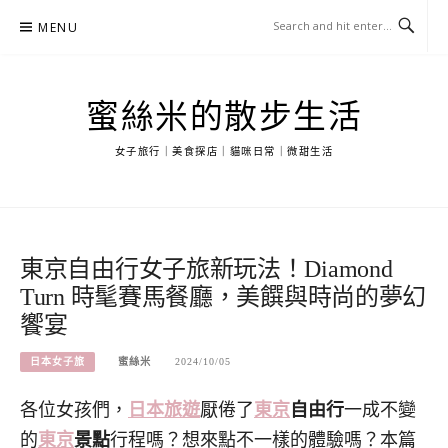
Skip
MENU
to
content
蜜絲米的散步生活
女子旅行｜美食探店｜貓咪日常｜微甜生活
東京自由行女子旅新玩法！Diamond
Turn 時髦賽馬餐廳，美饌與時尚的夢幻
饗宴
日本女子旅
蜜絲米
2024/10/05
各位女孩們，
日本旅遊
厭倦了
東京
自由行
一成不變
的
東京
景點
行程嗎？想來點不一樣的體驗嗎？本篇