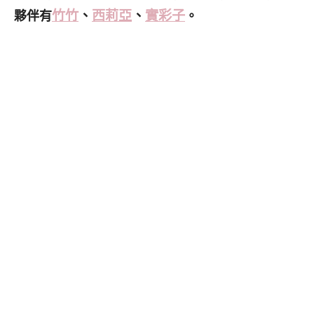
竹竹
、
西莉亞
、
實彩子
夥伴有
。