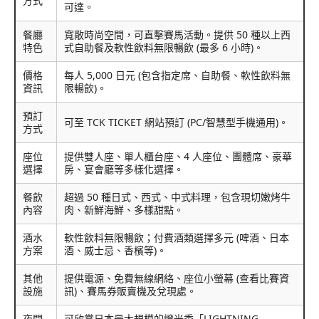
方式
可達。
餐廳
寬敞時尚空間，可直擊賽馬活動。提供 50 種以上西
特色
式自助餐及軟性飲料無限暢飲 (最多 6 小時)。
價格
每人 5,000 日元 (包含指定席、自助餐、軟性飲料無
資訊
限暢飲)。
預訂
可至 TCK TICKET 網站預訂 (PC/智慧型手機通用)。
方式
座位
提供雙人座、單人櫃台座、4 人座位、團體席、豪華
選擇
房、宴會廳等多樣化選擇。
餐飲
超過 50 種日式、西式、中式料理，包含現切嫩烤牛
內容
肉、新鮮海鮮、多樣甜點。
酒水
軟性飲料無限暢飲；付費酒類選擇多元 (啤酒、日本
方案
酒、威士忌、香檳等)。
其他
提供電源、免費無線網絡、座位小螢幕 (查看比賽資
設施
訊)、賽馬券販賣機及兌現處。
夜間
可欣賞日本最大規模的燈光秀「LIGHTNING