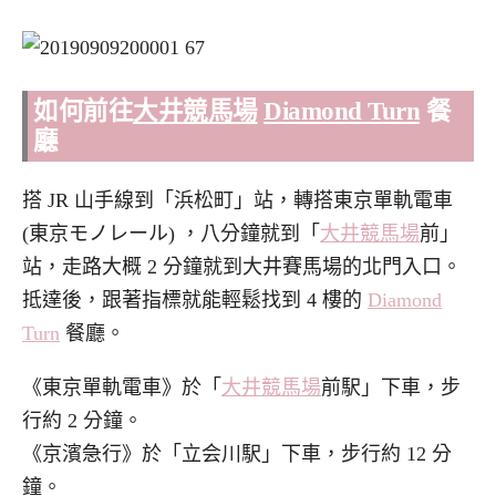
如何前往
大井競馬場
Diamond Turn
餐
廳
搭 JR 山手線到「浜松町」站，轉搭東京單軌電車
(東京モノレール) ，八分鐘就到「
大井競馬場
前」
站，走路大概 2 分鐘就到大井賽馬場的北門入口。
抵達後，跟著指標就能輕鬆找到 4 樓的
Diamond
Turn
餐廳。
《東京單軌電車》於「
大井競馬場
前駅」下車，步
行約 2 分鐘。
《京濱急行》於「立会川駅」下車，步行約 12 分
鐘。