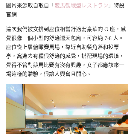
圖片來源取自取自「
競馬観戦型レストラン
」特設
官網
這次我們被安排到座位相當舒適寫豪華的 G 座，感
覺很像一個小型的舒適透天包廂，可容納 7-8 人。
座位從上層俯瞰賽馬場，靠近自助餐角落和投票
亭，窩進去有種很舒適的感覺，搭配現場的環境，
覺得不管對競馬比賽有沒有興趣，女子都應該來一
場這樣的體驗，很讓人興奮且開心。