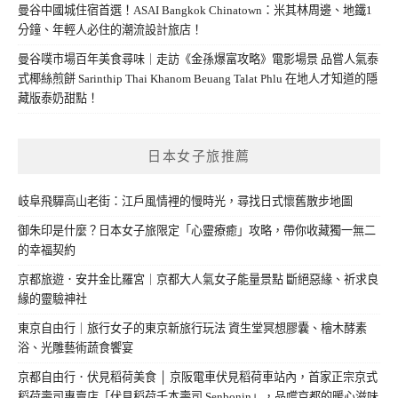
曼谷中國城住宿首選！ASAI Bangkok Chinatown：米其林周邊、地鐵1
分鐘、年輕人必住的潮流設計旅店！
曼谷噗市場百年美食尋味｜走訪《金孫爆富攻略》電影場景 品嘗人氣泰
式椰絲煎餅 Sarinthip Thai Khanom Beuang Talat Phlu 在地人才知道的隱
藏版泰奶甜點！
日本女子旅推薦
岐阜飛驒高山老街：江戶風情裡的慢時光，尋找日式懷舊散步地圖
御朱印是什麼？日本女子旅限定「心靈療癒」攻略，帶你收藏獨一無二
的幸福契約
京都旅遊．安井金比羅宮｜京都大人氣女子能量景點 斷絕惡緣、祈求良
緣的靈驗神社
東京自由行｜旅行女子的東京新旅行玩法 資生堂冥想膠囊、檜木酵素
浴、光雕藝術蔬食饗宴
京都自由行．伏見稻荷美食 │ 京阪電車伏見稻荷車站內，首家正宗京式
稻荷壽司專賣店「伏見稻荷千本壽司 Senbonin」，品嚐京都的暖心滋味