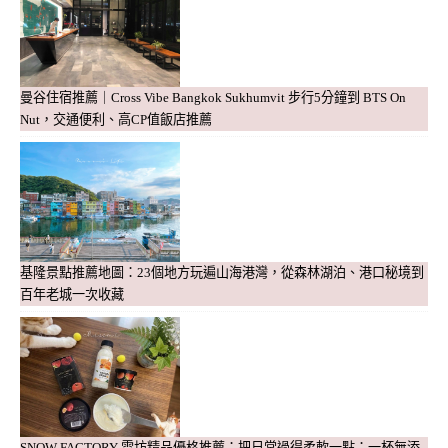
曼谷住宿推薦｜Cross Vibe Bangkok Sukhumvit 步行5分鐘到 BTS On
Nut，交通便利、高CP值飯店推薦
基隆景點推薦地圖：23個地方玩遍山海港灣，從森林湖泊、港口秘境到
百年老城一次收藏
SNOW FACTORY 雪坊精品優格推薦：把日常過得柔軟一點：一杯無添