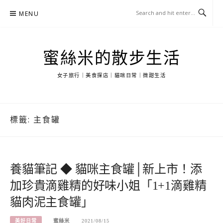
Skip
MENU
to
content
蜜絲米的散步生活
女子旅行｜美食探店｜貓咪日常｜微甜生活
標籤:
主食罐
養貓筆記 ◆ 貓咪主食罐│新上市！添
加珍貴滴雞精的好味小姐「1+1滴雞精
貓肉泥主食罐」
美好日常
蜜絲米
2021/08/15