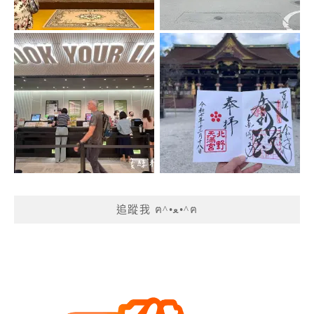
追蹤我 ฅ^•ﻌ•^ฅ