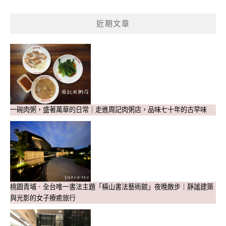
近期文章
一碗肉粥，盛著萬華的日常｜走進周記肉粥店，品味七十年的古早味
桃園青埔．全台唯一書法主題「橫山書法藝術館」夜晚散步｜靜謐建築
與光影的女子療癒旅行