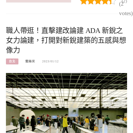
(2)
(2
votes)
職人帶逛！直擊建改論建 ADA 新銳之
女力論建，打開對新銳建築的五感與想
像力
台北
蜜絲米
2023/01/12