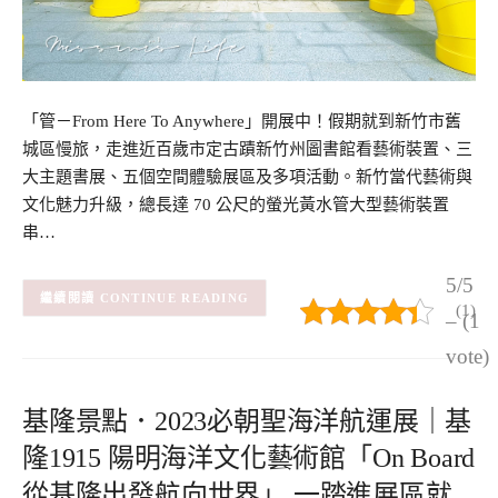
「管－From Here To Anywhere」開展中！假期就到新竹市舊
城區慢旅，走進近百歲市定古蹟新竹州圖書館看藝術裝置、三
大主題書展、五個空間體驗展區及多項活動。新竹當代藝術與
文化魅力升級，總長達 70 公尺的螢光黃水管大型藝術裝置
串…
5/5
CONTINUE READING
(1)
– (1
vote)
基隆景點．2023必朝聖海洋航運展｜基
隆1915 陽明海洋文化藝術館「On Board
從基隆出發航向世界」 一踏進展區就