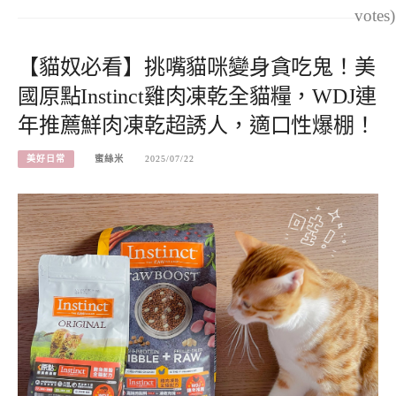
votes)
【貓奴必看】挑嘴貓咪變身貪吃鬼！美
國原點Instinct雞肉凍乾全貓糧，WDJ連
年推薦鮮肉凍乾超誘人，適口性爆棚！
美好日常
蜜絲米
2025/07/22