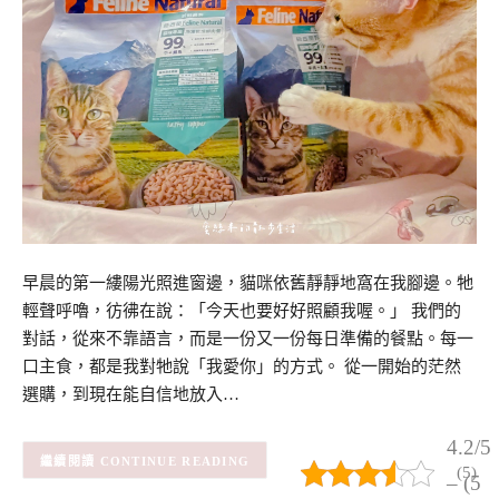
早晨的第一縷陽光照進窗邊，貓咪依舊靜靜地窩在我腳邊。牠
輕聲呼嚕，彷彿在說：「今天也要好好照顧我喔。」 我們的
對話，從來不靠語言，而是一份又一份每日準備的餐點。每一
口主食，都是我對牠說「我愛你」的方式。 從一開始的茫然
選購，到現在能自信地放入…
4.2/5
CONTINUE READING
(5)
– (5