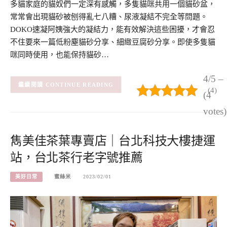
多貓家庭的貓奴們一定深有感觸，多隻貓咪共用一個貓砂盆，
常常會出現貓砂被刨得亂七八糟、尿液凝結不完全等問題。
DOKO速凝阿姨強大的凝結力，能有效解決這些困擾，才會忍
不住要來一篇低粉塵貓砂分享、細緻豆腐砂分享。即使多隻貓
咪同時使用，也能保持貓砂…
4/5 –
CONTINUE READING
(4)
(4
votes)
雋美佳茶葉專賣店｜台北科技大樓捷運
站，台北茶行老字號推薦
美好日常
蜜絲米
2023/02/01