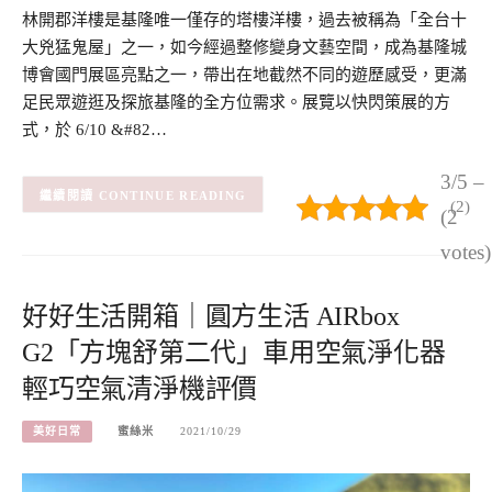
林開郡洋樓是基隆唯一僅存的塔樓洋樓，過去被稱為「全台十
大兇猛鬼屋」之一，如今經過整修變身文藝空間，成為基隆城
博會國門展區亮點之一，帶出在地截然不同的遊歷感受，更滿
足民眾遊逛及探旅基隆的全方位需求。展覽以快閃策展的方
式，於 6/10 &#82…
3/5 –
CONTINUE READING
(2)
(2
votes)
好好生活開箱｜圓方生活 AIRbox
G2「方塊舒第二代」車用空氣淨化器
輕巧空氣清淨機評價
美好日常
蜜絲米
2021/10/29