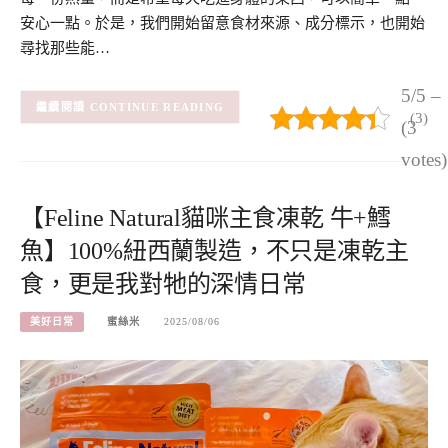
安心一點。於是，我們開始留意食材來源、成分標示，也開始
尋找那些能…
5/5 –
CONTINUE READING
(3)
(3
votes)
【Feline Natural貓咪主食凍乾 牛+鱈
魚】100%紐西蘭製造，不只是凍乾主
食，更是我對牠的深情日常
美好日常
蜜絲米
2025/08/06