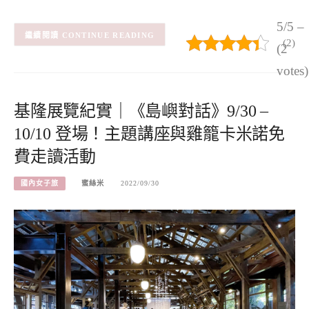
5/5 –
CONTINUE READING
(2)
(2
votes)
基隆展覽紀實｜《島嶼對話》9/30 –
10/10 登場！主題講座與雞籠卡米諾免
費走讀活動
國內女子旅
蜜絲米
2022/09/30