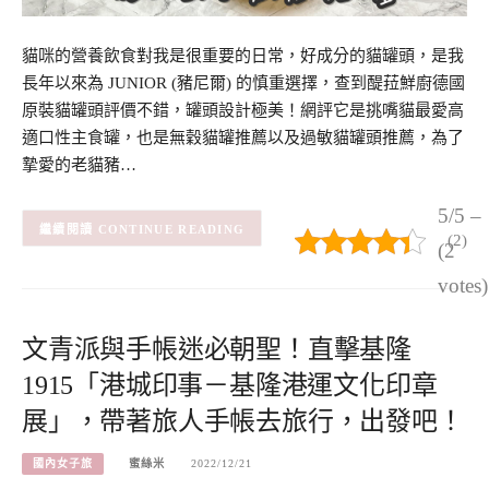
貓咪的營養飲食對我是很重要的日常，好成分的貓罐頭，是我
長年以來為 JUNIOR (豬尼爾) 的慎重選擇，查到醍菈鮮廚德國
原裝貓罐頭評價不錯，罐頭設計極美！網評它是挑嘴貓最愛高
適口性主食罐，也是無穀貓罐推薦以及過敏貓罐頭推薦，為了
摯愛的老貓豬…
5/5 –
CONTINUE READING
(2)
(2
votes)
文青派與手帳迷必朝聖！直擊基隆
1915「港城印事－基隆港運文化印章
展」，帶著旅人手帳去旅行，出發吧！
國內女子旅
蜜絲米
2022/12/21