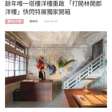
餘年唯一塔樓洋樓重啟 「打開林開郡
洋樓」快閃特展獨家開箱
國內女子旅
蜜絲米
2022/06/09