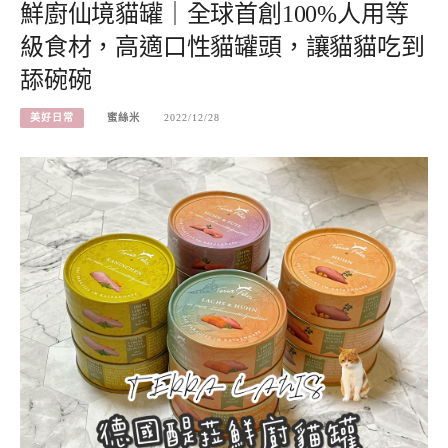
鮮廚仙境貓罐｜全球首創100%人用等
級食材，高適口性貓罐頭，讓貓貓吃到
舔碗碗
美好日常
蜜絲米
2022/12/28