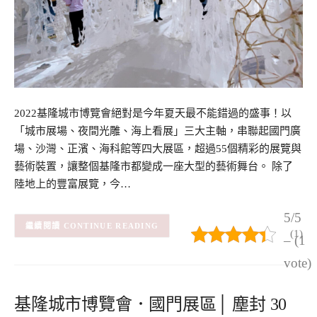
2022基隆城市博覽會絕對是今年夏天最不能錯過的盛事！以
「城市展場、夜間光雕、海上看展」三大主軸，串聯起國門廣
場、沙灣、正濱、海科館等四大展區，超過55個精彩的展覽與
藝術裝置，讓整個基隆市都變成一座大型的藝術舞台。 除了
陸地上的豐富展覽，今…
5/5
CONTINUE READING
(1)
– (1
vote)
基隆城市博覽會．國門展區│ 塵封 30