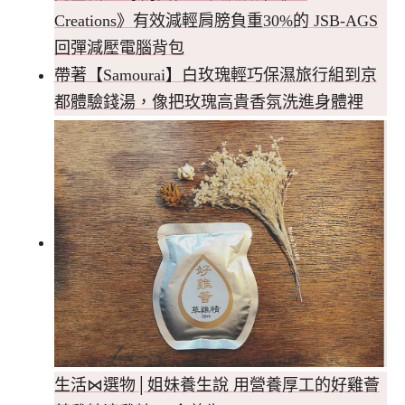
Creations》有效減輕肩膀負重30%的 JSB-AGS
回彈減壓電腦背包
帶著【Samourai】白玫瑰輕巧保濕旅行組到京
都體驗錢湯，像把玫瑰高貴香氛洗進身體裡
生活⋈選物│姐妹養生說 用營養厚工的好雞薈