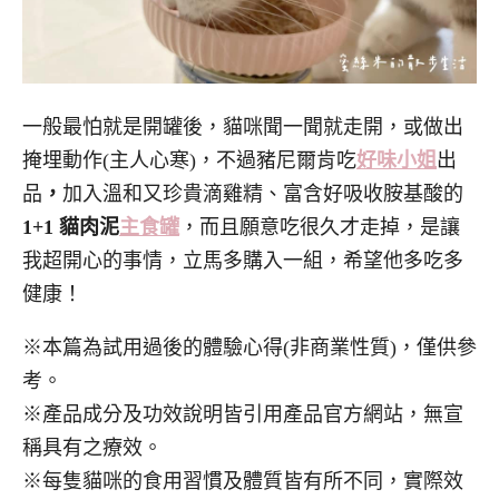
一般最怕就是開罐後，貓咪聞一聞就走開，或做出
掩埋動作(主人心寒)，不過豬尼爾肯吃
好味小姐
出
品
，
加入溫和又珍貴滴雞精、富含好吸收胺基酸的
1+1 貓肉泥
主食罐
，而且願意吃很久才走掉，是讓
我超開心的事情，立馬多購入一組，希望他多吃多
健康！
※本篇為試用過後的體驗心得(非商業性質)，僅供參
考。
※產品成分及功效說明皆引用產品官方網站，無宣
稱具有之療效。
※每隻貓咪的食用習慣及體質皆有所不同，實際效