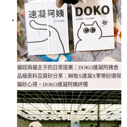
貓奴與貓主子的日常提案｜DOKO速凝阿姨食
品級原料豆腐砂分享：瞬吸X速凝X零帶砂環保
貓砂心得，DOKO速凝阿姨評價