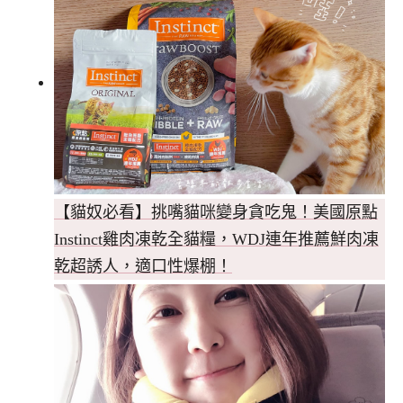
【貓奴必看】挑嘴貓咪變身貪吃鬼！美國原點
Instinct雞肉凍乾全貓糧，WDJ連年推薦鮮肉凍
乾超誘人，適口性爆棚！