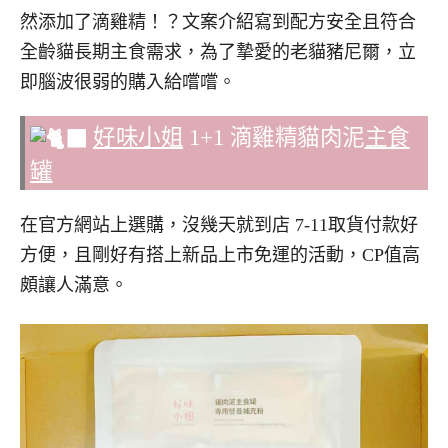
然添加了滴雞精！？文案介紹寫到配方安全且符合
全齡貓長期主食需求，為了摯愛的老貓豬尼爾，立
即腦波很弱的購入給嚐嚐。
好味小姐
1+1 滴雞精貓肉泥
主食
罐
在官方網站上選購，沒幾天就到店 7-11取貨付款好
方便，且剛好有搭上新品上市免運的活動，CP值高
頗讓人滿意。