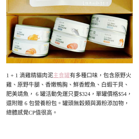
1 + 1 滴雞精貓肉泥
主食罐
有多種口味，包含原野火
雞、原野牛腿、香嫩鴨胸、鮮香鰹魚、白蝦干貝、
肥美靖魚， 6 罐活動免運只要$324，單罐價格$54，
還附贈 6 包營養粉包。罐頭無穀類與澱粉添加物，
總體感覺CP值很高。