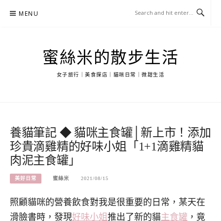
Skip
MENU
to
content
蜜絲米的散步生活
女子旅行｜美食探店｜貓咪日常｜微甜生活
養貓筆記 ◆ 貓咪主食罐│新上市！添加
珍貴滴雞精的好味小姐「1+1滴雞精貓
肉泥主食罐」
美好日常
蜜絲米
2021/08/15
照顧貓咪的營養飲食對我是很重要的日常，某天在
滑臉書時，發現
好味小姐
推出了新的貓
主食罐
，竟