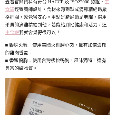
查看官網資料有符合 HACCP 及 ISO22000 認證，
主
食罐
經營養師設計，食材來源到製成滴雞精經過嚴
格把關，感覺蠻安心。重點是豬尼爾是老貓，選用
珍貴的滴雞精給到他，若能給到他健康和活力，這
主食罐
我就會覺得很可以！
■ 野味火雞：使用美國火雞胛心肉，擁有加倍濃郁
的雞肉香氣。
■ 香嫩鴨胸：使用台灣櫻桃鴨胸，風味獨特，還有
豐富的礦物質。