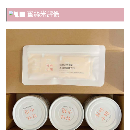
蜜絲米評價