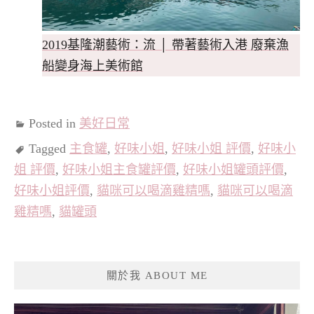
2019基隆潮藝術：流 │ 帶著藝術入港 廢棄漁
船變身海上美術館
Posted in
美好日常
Tagged
主食罐
,
好味小姐
,
好味小姐 評價
,
好味小
姐 評價
,
好味小姐主食罐評價
,
好味小姐罐頭評價
,
好味小姐評價
,
貓咪可以喝滴雞精嗎
,
貓咪可以喝滴
雞精嗎
,
貓罐頭
關於我 ABOUT ME