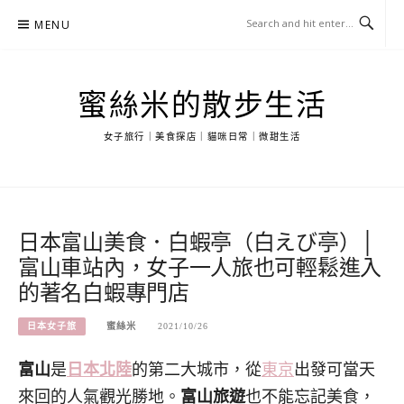
Skip
MENU
to
content
蜜絲米的散步生活
女子旅行｜美食探店｜貓咪日常｜微甜生活
日本富山美食．白蝦亭（白えび亭）│
富山車站內，女子一人旅也可輕鬆進入
的著名白蝦專門店
日本女子旅
蜜絲米
2021/10/26
富山
是
日本北陸
的第二大城市，從
東京
出發可當天
來回的人氣觀光勝地。
富山旅遊
也不能忘記美食，