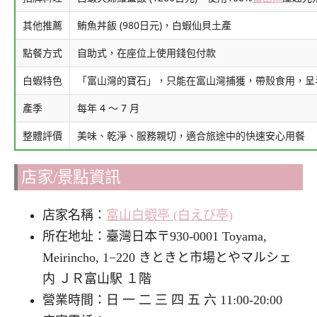
其他推薦
鮪魚丼飯 (980日元)，白蝦仙貝土產
點餐方式
自助式，在座位上使用錢包付款
白蝦特色
「富山灣的寶石」，只能在富山灣捕獲，帶殼食用，呈
產季
每年 4 ～ 7 月
整體評價
美味、乾淨、服務親切，適合旅途中的快速安心用餐
店家/景點資訊
店家名稱：
富山白蝦亭 (白えび亭)
所在地址：臺灣日本〒930-0001 Toyama,
Meirincho, 1−220 きときと市場とやマルシェ
内 ＪＲ富山駅 １階
營業時間：日 一 二 三 四 五 六 11:00-20:00