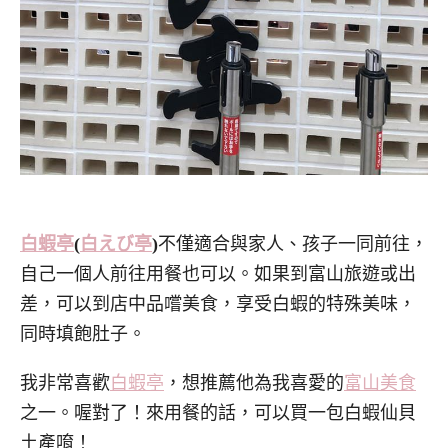
白蝦亭
(
白えび亭
)
不僅適合與家人、孩子一同前往，
自己一個人前往用餐也可以。如果到富山旅遊或出
差，可以到店中品嚐美食，享受白蝦的特殊美味，
同時填飽肚子。
我非常喜歡
白蝦亭
，想推薦他為我喜愛的
富山美食
之一。喔對了！來用餐的話，可以買一包白蝦仙貝
土產唷！