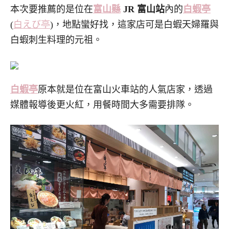
本次要推薦的是位在
富山縣
JR 富山站
內的
白蝦亭
(
白えび亭
)，地點蠻好找，這家店可是白蝦天婦羅與
白蝦刺生料理的元祖。
白蝦亭
原本就是位在富山火車站的人氣店家，透過
媒體報導後更火紅，用餐時間大多需要排隊。