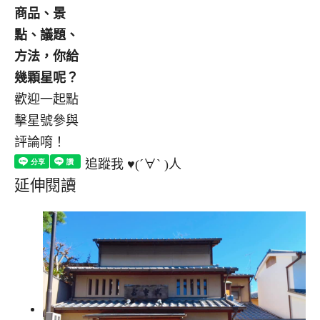
商品、景
點、議題、
方法，你給
幾顆星呢？
歡迎一起點
擊星號參與
評論唷！
追蹤我 ♥(´∀` )人
延伸閱讀