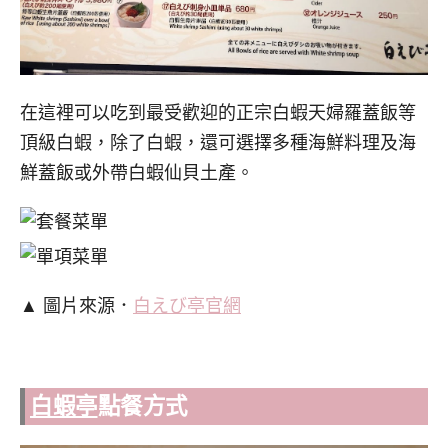
在這裡可以吃到最受歡迎的正宗白蝦天婦羅蓋飯等
頂級白蝦，除了白蝦，還可選擇多種海鮮料理及海
鮮蓋飯或外帶白蝦仙貝土產。
▲
圖片來源．
白えび亭
官網
白蝦亭
點餐方式