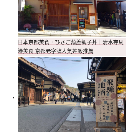
日本京都美食．ひさご葫蘆親子丼｜清水寺周
邊美食 京都老字號人氣丼飯推薦