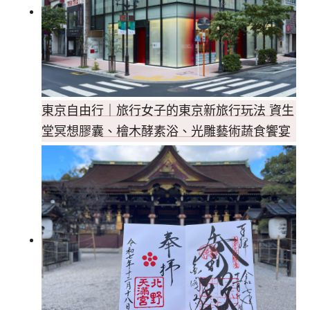
東京自由行｜旅行女子的東京新旅行玩法 資生
堂冥想膠囊、檜木酵素浴、光雕藝術蔬食饗宴