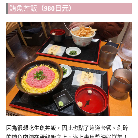
鮪魚丼飯
（980日元）
因為很想吃生魚丼飯，因此也點了這道套餐。剁碎
的鮪魚肉鋪在蛋絲飯之上，淋上專用醬油好鮮美！