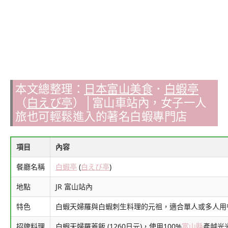
本文總整理：
日本富山美食
．
白蝦亭
（
白えび亭
）│富山車站內，女子一人
旅也可輕鬆進入的著名白蝦專門店
項目
內容
餐廳名稱
白蝦亭
(
白えび亭
)
地點
JR 富山站內
特色
白蝦天婦羅與白蝦刺生料理的元祖，適合單人或多人用
招牌料理
白蝦天婦羅蓋飯 (1260日元)，使用100%
富山縣
產越光