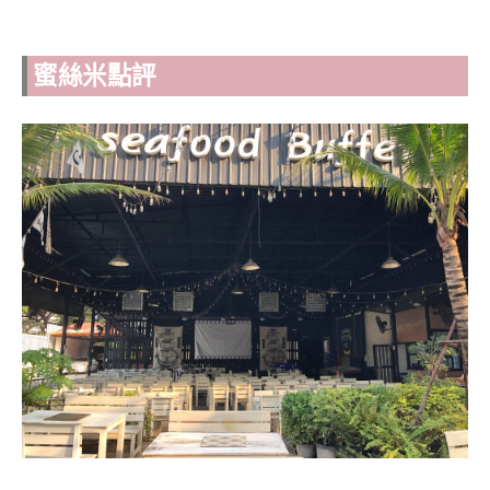
蜜絲米點評