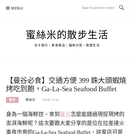
Skip
MENU
to
content
蜜絲米的散步生活
女子旅行｜美食探店｜貓咪日常｜微甜生活
【曼谷必食】交通方便 399 銖大頭蝦燒
烤吃到飽，Ga-La-Sea Seafood Buffet
曼谷
蜜絲米
2018/11/02
身為一個海鮮控，來到
曼谷
怎麼能錯過現捉現烤的
澎湃海鮮呢？這次要跟大家分享的是位在拉差達火
車夜市旁的Ga-La-Sea Seafood Buffet，這家店可是