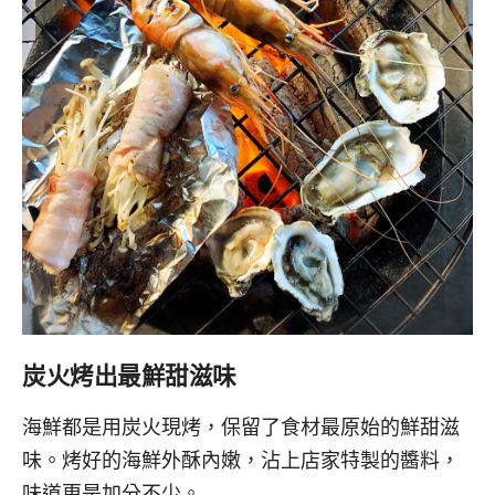
炭火烤出最鮮甜滋味
海鮮都是用炭火現烤，保留了食材最原始的鮮甜滋
味。烤好的海鮮外酥內嫩，沾上店家特製的醬料，
味道更是加分不少。