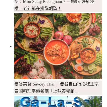
語：Moo Satay Plaengnam，一串9元爆紅沙
嗲，老外都在排隊朝聖！
曼谷美食 Savoey Thai │ 曼谷自由行必吃正宗
泰國料理平價餐廳「上味泰餐館」