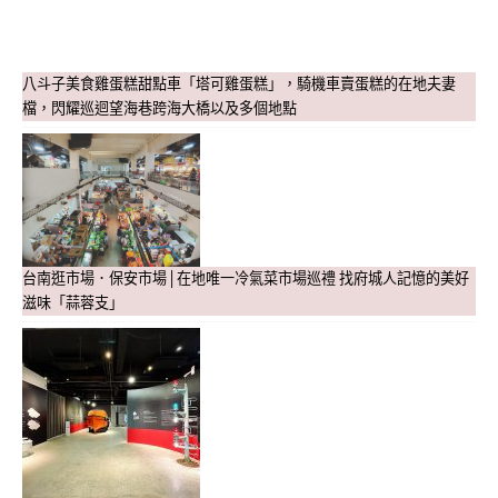
八斗子美食雞蛋糕甜點車「塔可雞蛋糕」，騎機車賣蛋糕的在地夫妻
檔，閃耀巡迴望海巷跨海大橋以及多個地點
台南逛市場．保安市場│在地唯一冷氣菜市場巡禮 找府城人記憶的美好
滋味「蒜蓉支」