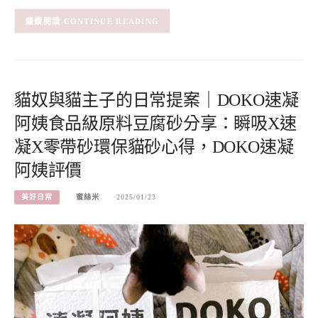
CONTINUE READING
貓奴與貓主子的日常提案｜DOKO速凝
阿姨食品級原料豆腐砂分享：瞬吸X速
凝X零帶砂環保貓砂心得，DOKO速凝
阿姨評價
美好日常
蜜絲米
2025/01/23