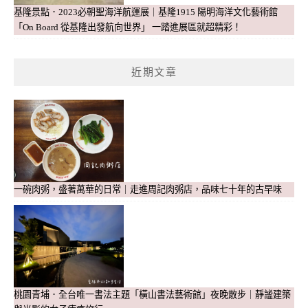
基隆景點．2023必朝聖海洋航運展｜基隆1915 陽明海洋文化藝術館
「On Board 從基隆出發航向世界」 一踏進展區就超精彩！
近期文章
一碗肉粥，盛著萬華的日常｜走進周記肉粥店，品味七十年的古早味
桃園青埔．全台唯一書法主題「橫山書法藝術館」夜晚散步｜靜謐建築