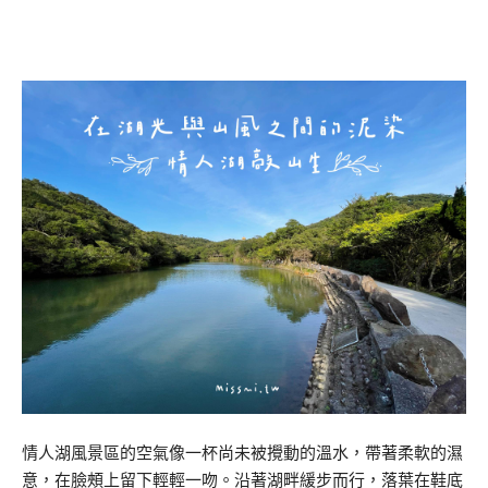
情人湖風景區的空氣像一杯尚未被攪動的溫水，帶著柔軟的濕
意，在臉頰上留下輕輕一吻。沿著湖畔緩步而行，落葉在鞋底