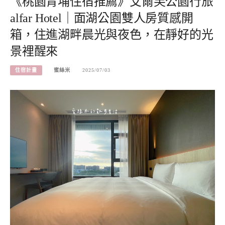
《桃園青埔住宿推薦》艾爾芙公園行旅
alfar Hotel｜面湖公園雙人房質感開
箱，住進湖畔晨光與夜色，在靜好的光
景裡醒來
住宿計畫
蜜絲米
2025/07/03