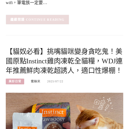
wifi，筆電族一定要…
CONTINUE READING
【貓奴必看】挑嘴貓咪變身貪吃鬼！美
國原點Instinct雞肉凍乾全貓糧，WDJ連
年推薦鮮肉凍乾超誘人，適口性爆棚！
美好日常
蜜絲米
2025/07/22