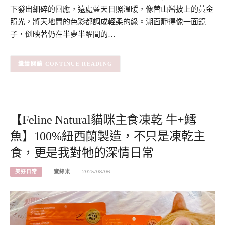
下發出細碎的回應，遠處藍天日照溫暖，像替山巒披上的黃金
照光，將天地間的色彩都調成輕柔的綠。湖面靜得像一面鏡
子，倒映著仍在半夢半醒間的…
CONTINUE READING
【Feline Natural貓咪主食凍乾 牛+鱈
魚】100%紐西蘭製造，不只是凍乾主
食，更是我對牠的深情日常
美好日常
蜜絲米
2025/08/06