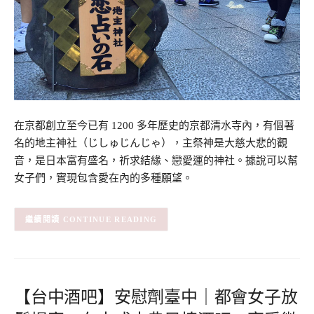
在京都創立至今已有 1200 多年歷史的京都清水寺內，有個著
名的地主神社（じしゅじんじゃ），主祭神是大慈大悲的觀
音，是日本富有盛名，祈求結緣、戀愛運的神社。據說可以幫
女子們，實現包含愛在內的多種願望。
CONTINUE READING
【台中酒吧】安慰劑臺中｜都會女子放