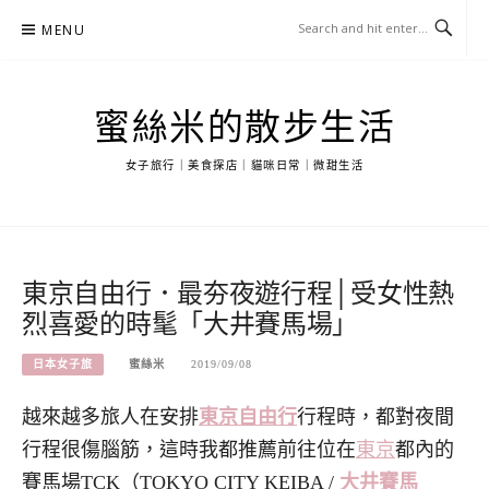
Skip
MENU
to
content
蜜絲米的散步生活
女子旅行｜美食探店｜貓咪日常｜微甜生活
東京自由行．最夯夜遊行程│受女性熱
烈喜愛的時髦「大井賽馬場」
日本女子旅
蜜絲米
2019/09/08
越來越多旅人在安排
東京自由行
行程時，都對夜間
行程很傷腦筋，這時我都推薦前往位在
東京
都內的
賽馬場TCK（TOKYO CITY KEIBA /
大井賽馬