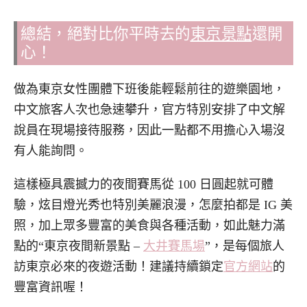
總結，絕對比你平時去的
東京景點
還開
心！
做為東京女性團體下班後能輕鬆前往的遊樂園地，
中文旅客人次也急速攀升，官方特別安排了中文解
說員在現場接待服務，因此一點都不用擔心入場沒
有人能詢問。
這樣極具震撼力的夜間賽馬從 100 日圓起就可體
驗，炫目燈光秀也特別美麗浪漫，怎麼拍都是 IG 美
照，加上眾多豐富的美食與各種活動，如此魅力滿
點的“東京夜間新景點 –
大井賽馬場
”，是每個旅人
訪東京必來的夜遊活動！建議持續鎖定
官方網站
的
豐富資訊喔！