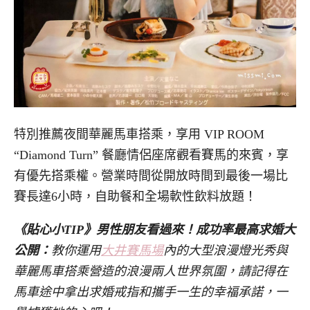
特別推薦夜間華麗馬車搭乘，享用 VIP ROOM
“Diamond Turn” 餐廳情侶座席觀看賽馬的來賓，享
有優先搭乘權。營業時間從開放時間到最後一場比
賽長達6小時，自助餐和全場軟性飲料放題！
《貼心小TIP》男性朋友看過來！成功率最高求婚大
公開：
教你運用
大井賽馬場
內的大型浪漫燈光秀與
華麗馬車搭乘營造的浪漫兩人世界氛圍，請記得在
馬車途中拿出求婚戒指和攜手一生的幸福承諾，一