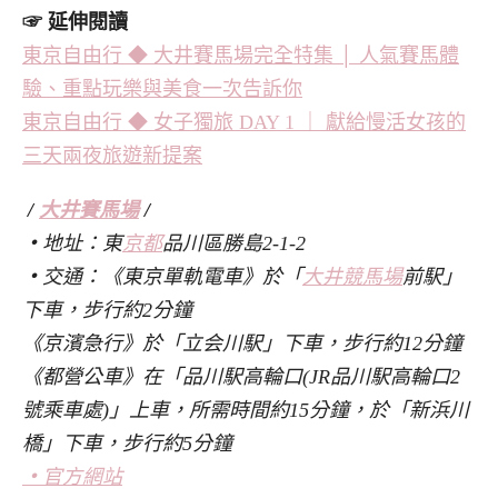
☞
延伸閱讀
東京自由行 ◆ 大井賽馬場完全特集 │ 人氣賽馬體
驗、重點玩樂與美食一次告訴你
東京自由行 ◆ 女子獨旅 DAY 1 ｜ 獻給慢活女孩的
三天兩夜旅遊新提案
/
大井賽馬場
/
・
地址：東
京都
品川區勝島2-1-2
・
交通：《東京單軌電車》於「
大井競馬場
前駅」
下車，步行約2分鐘
《京濱急行》於「立会川駅」下車，步行約12分鐘
《都營公車》在「品川駅高輪口(JR品川駅高輪口2
號乘車處)」上車，所需時間約15分鐘，於「新浜川
橋」下車，步行約5分鐘
・
官方網站