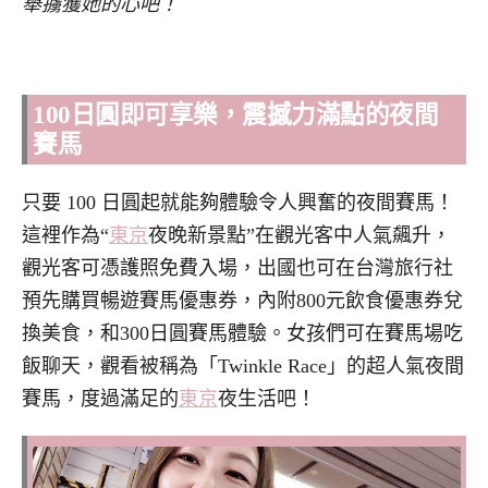
舉擄獲她的心吧！
100日圓即可享樂，震撼力滿點的夜間
賽馬
只要 100 日圓起就能夠體驗令人興奮的夜間賽馬！
這裡作為“
東京
夜晚新景點”在觀光客中人氣飆升，
觀光客可憑護照免費入場，出國也可在台灣旅行社
預先購買暢遊賽馬優惠券，內附800元飲食優惠券兌
換美食，和300日圓賽馬體驗。女孩們可在賽馬場吃
飯聊天，觀看被稱為「Twinkle Race」的超人氣夜間
賽馬，度過滿足的
東京
夜生活吧！