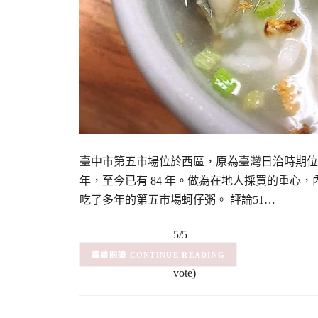
臺中市第五市場位於西區，原為臺灣日治時期位於
年，至今已有 84 年。做為在地人採買的重心
吃了多年的第五市場蚵仔粥。 評論51…
5/5 –
(1)
(1
CONTINUE READING
vote)