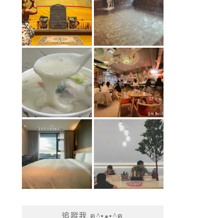
追蹤我 ฅ^•ﻌ•^ฅ