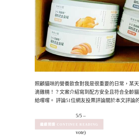
照顧貓咪的營養飲食對我是很重要的日常，某天
滴雞精！？文案介紹寫到配方安全且符合全齡貓
給嚐嚐。 評論51位網友投票評論關於本文評論
5/5 –
(1)
(1
CONTINUE READING
vote)