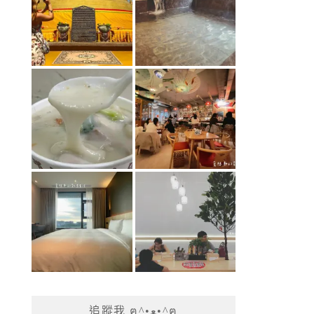
追蹤我 ฅ^•ﻌ•^ฅ