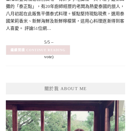
攤的「泰正點」，有20年廚師經歷的老闆為熱愛泰國的旅人，
八月初起在此販售平價泰式料理。餐點堅持現點現煮，選用泰
國茉莉香米、新鮮海鮮及新鮮檸檬葉，這用心料理逐漸得到客
人喜愛。 評論51位網…
5/5 –
(1)
(1
CONTINUE READING
vote)
關於我 ABOUT ME