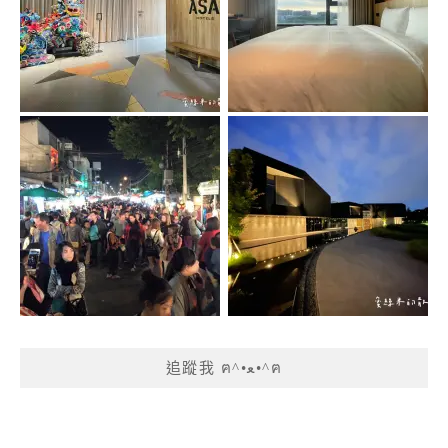
追蹤我 ฅ^•ﻌ•^ฅ