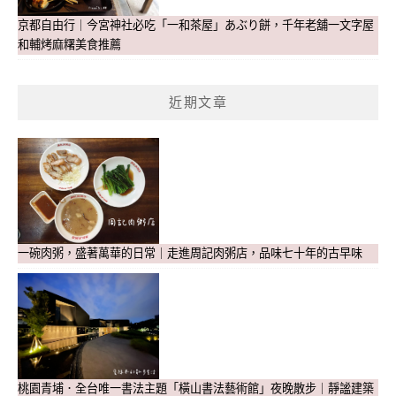
京都自由行｜今宮神社必吃「一和茶屋」あぶり餅，千年老舖一文字屋
和輔烤麻糬美食推薦
近期文章
一碗肉粥，盛著萬華的日常｜走進周記肉粥店，品味七十年的古早味
桃園青埔．全台唯一書法主題「橫山書法藝術館」夜晚散步｜靜謐建築