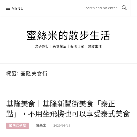
Skip
MENU
to
content
蜜絲米的散步生活
女子旅行｜美食探店｜貓咪日常｜微甜生活
標籤:
基隆美食街
基隆美食｜基隆新豐街美食「泰正
點」，不用坐飛機也可以享受泰式美食
國內女子旅
蜜絲米
2020/09/16