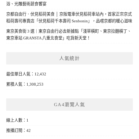
浴、光雕藝術蔬食饗宴
京都自由行．伏見稻荷美食 │ 京阪電車伏見稻荷車站內，首家正宗京式
稻荷壽司專賣店「伏見稻荷千本壽司 Senbonin」，品嚐京都的暖心滋味
東京美食街 3 選｜東京自由行必去新據點「淺草橫町、東京拉麵橫丁、
東京車站 GRANSTA 八重北食堂」吃貨新天堂！
人氣統計
最佳單日人氣：12,432
累積人氣：1,308,253
GA4瀏覽人氣
線上人數：1
推播訂閱：42