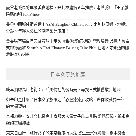
曼谷老城區的早餐美食地標，米其林連續 6 年推薦，老牌粥店「王子戲
院豬肉粥 Jok Prince」
曼谷中國城住宿首選！ASAI Bangkok Chinatown：米其林周邊、地鐵1
分鐘、年輕人必住的潮流設計旅店！
曼谷噗市場百年美食尋味｜走訪《金孫爆富攻略》電影場景 品嘗人氣泰
式椰絲煎餅 Sarinthip Thai Khanom Beuang Talat Phlu 在地人才知道的隱
藏版泰奶甜點！
日本女子旅推薦
岐阜飛驒高山老街：江戶風情裡的慢時光，尋找日式懷舊散步地圖
御朱印是什麼？日本女子旅限定「心靈療癒」攻略，帶你收藏獨一無二
的幸福契約
京都旅遊．安井金比羅宮｜京都大人氣女子能量景點 斷絕惡緣、祈求良
緣的靈驗神社
東京自由行｜旅行女子的東京新旅行玩法 資生堂冥想膠囊、檜木酵素