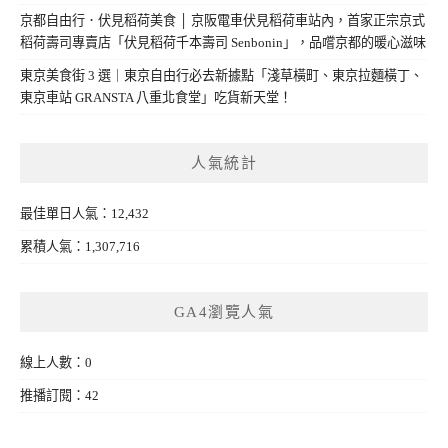
京都自由行．伏見稻荷美食 │ 京阪電車伏見稻荷車站內，首家正宗京式
稻荷壽司專賣店「伏見稻荷千本壽司 Senbonin」，品嚐京都的暖心滋味
東京美食街 3 選｜東京自由行必去新據點「淺草橫町、東京拉麵橫丁、
東京車站 GRANSTA 八重北食堂」吃貨新天堂！
人氣統計
最佳單日人氣：12,432
累積人氣：1,307,716
GA4瀏覽人氣
線上人數：0
推播訂閱：42