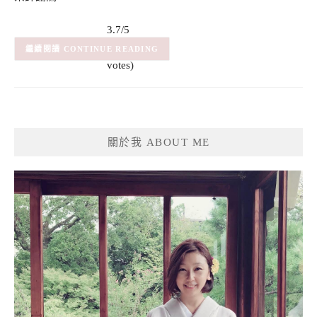
3.7/5
(3)
– (3
CONTINUE READING
votes)
關於我 ABOUT ME