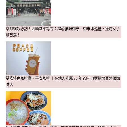
京都貓奴必訪！因幡堂平等寺：超萌貓咪御守、御朱印巡禮，療癒女子
旅首選！
基隆特色咖啡廳．平安咖啡 ｜在地人推薦 30 年老店 自家烘培豆外帶咖
啡店