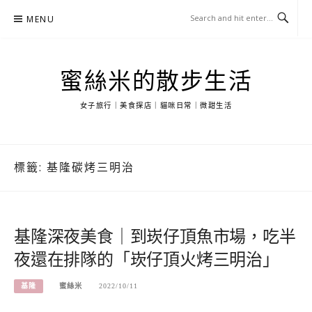
Skip
MENU
to
content
蜜絲米的散步生活
女子旅行｜美食探店｜貓咪日常｜微甜生活
標籤:
基隆碳烤三明治
基隆深夜美食｜到崁仔頂魚市場，吃半
夜還在排隊的「崁仔頂火烤三明治」
基隆
蜜絲米
2022/10/11