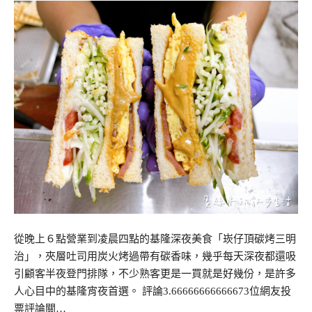
從晚上６點營業到凌晨四點的基隆深夜美食「崁仔頂碳烤三明
治」，夾層吐司用炭火烤過帶有碳香味，幾乎每天深夜都還吸
引顧客半夜登門排隊，不少熟客更是一買就是好幾份，是許多
人心目中的基隆宵夜首選。 評論3.66666666666673位網友投
票評論關…