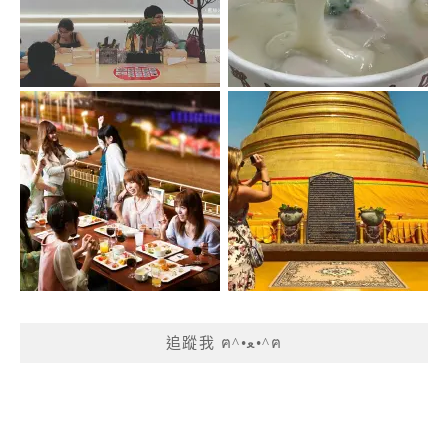
追蹤我 ฅ^•ﻌ•^ฅ