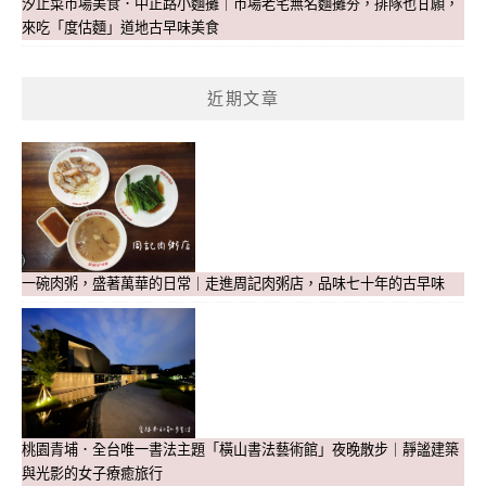
汐止菜市場美食．中正路小麵攤｜市場老宅無名麵攤夯，排隊也甘願，
來吃「度估麵」道地古早味美食
近期文章
一碗肉粥，盛著萬華的日常｜走進周記肉粥店，品味七十年的古早味
桃園青埔．全台唯一書法主題「橫山書法藝術館」夜晚散步｜靜謐建築
與光影的女子療癒旅行