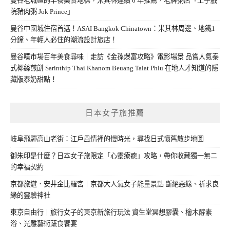
曼谷老城區的早餐美食地標，米其林連續 6 年推薦，老牌粥店「王子戲
院豬肉粥 Jok Prince」
曼谷中國城住宿首選！ASAI Bangkok Chinatown：米其林周邊、地鐵1
分鐘、年輕人必住的潮流設計旅店！
曼谷噗市場百年美食尋味｜走訪《金孫爆富攻略》電影場景 品嘗人氣泰
式椰絲煎餅 Sarinthip Thai Khanom Beuang Talat Phlu 在地人才知道的隱
藏版泰奶甜點！
日本女子旅推薦
岐阜飛驒高山老街：江戶風情裡的慢時光，尋找日式懷舊散步地圖
御朱印是什麼？日本女子旅限定「心靈療癒」攻略，帶你收藏獨一無二
的幸福契約
京都旅遊．安井金比羅宮｜京都大人氣女子能量景點 斷絕惡緣、祈求良
緣的靈驗神社
東京自由行｜旅行女子的東京新旅行玩法 資生堂冥想膠囊、檜木酵素
浴、光雕藝術蔬食饗宴