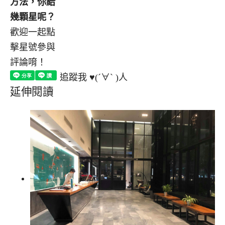
方法，你給
幾顆星呢？
歡迎一起點
擊星號參與
評論唷！
追蹤我 ♥(´∀` )人
延伸閱讀