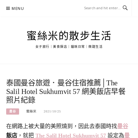
Skip
MENU
to
content
蜜絲米的散步生活
女子旅行｜美食探店｜貓咪日常｜微甜生活
泰國曼谷旅遊．曼谷住宿推薦│The
Salil Hotel Sukhumvit 57 網美飯店早餐
照片紀錄
曼谷
蜜絲米
2021/10/25
在網路上被大量的美照燒到，因此去泰國時找
曼谷
飯店
，就把
The Salil Hotel Sukhumvit 57
設定為
曼