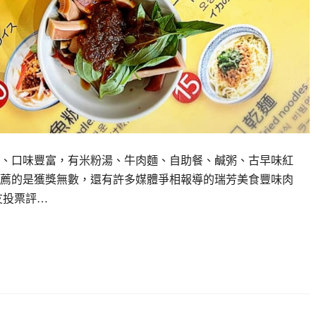
、口味豐富，有米粉湯、牛肉麵、自助餐、鹹粥、古早味紅
薦的是獲獎無數，還有許多媒體爭相報導的瑞芳美食豐味肉
友投票評…