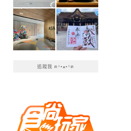
追蹤我 ฅ^•ﻌ•^ฅ