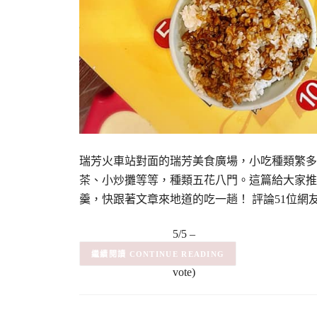
瑞芳火車站對面的瑞芳美食廣場，小吃種類繁多
茶、小炒攤等等，種類五花八門。這篇給大家推
羹，快跟著文章來地道的吃一趟！ 評論51位網
5/5 –
(1)
(1
CONTINUE READING
vote)