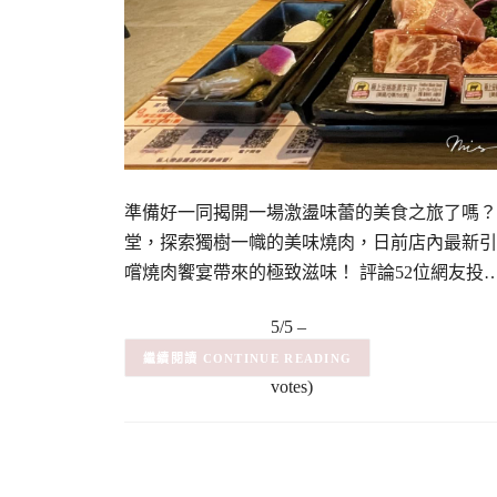
準備好一同揭開一場激盪味蕾的美食之旅了嗎？本
堂，探索獨樹一幟的美味燒肉，日前店內最新引
嚐燒肉饗宴帶來的極致滋味！ 評論52位網友投
5/5 –
(2)
(2
CONTINUE READING
votes)