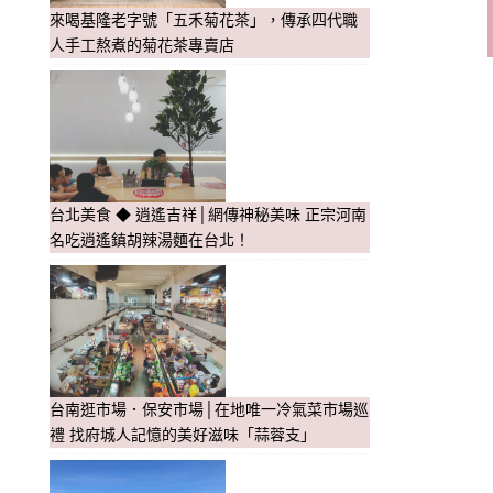
來喝基隆老字號「五禾菊花茶」，傳承四代職
人手工熬煮的菊花茶專賣店
台北美食 ◆ 逍遙吉祥│網傳神秘美味 正宗河南
名吃逍遙鎮胡辣湯麵在台北！
台南逛市場．保安市場│在地唯一冷氣菜市場巡
禮 找府城人記憶的美好滋味「蒜蓉支」