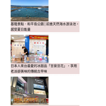
基隆景點．和平島公園│前進天然海水游泳池，
感受夏日能量
日本人來台最愛的冰甜品「甘泉豆花」，享用
老派卻美味的傳統古早味