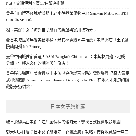
Nut，交通便利、高CP值飯店推薦
曼谷自由行不夜城新據點！24小時營業購物中心 Samyan Mitrtown สาม
ย่าน มิตรทาวน์
獨享美好！女子海外自助旅行的樂趣與實用技巧分享
曼谷老城區的早餐美食地標，米其林連續 6 年推薦，老牌粥店「王子戲
院豬肉粥 Jok Prince」
曼谷中國城住宿首選！ASAI Bangkok Chinatown：米其林周邊、地鐵1
分鐘、年輕人必住的潮流設計旅店！
曼谷噗市場百年美食尋味｜走訪《金孫爆富攻略》電影場景 品嘗人氣泰
式椰絲煎餅 Sarinthip Thai Khanom Beuang Talat Phlu 在地人才知道的隱
藏版泰奶甜點！
日本女子旅推薦
岐阜飛驒高山老街：江戶風情裡的慢時光，尋找日式懷舊散步地圖
御朱印是什麼？日本女子旅限定「心靈療癒」攻略，帶你收藏獨一無二