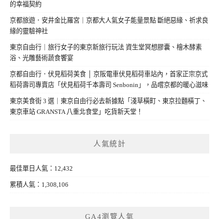
的幸福契約
京都旅遊．安井金比羅宮｜京都大人氣女子能量景點 斷絕惡緣、祈求良
緣的靈驗神社
東京自由行｜旅行女子的東京新旅行玩法 資生堂冥想膠囊、檜木酵素
浴、光雕藝術蔬食饗宴
京都自由行．伏見稻荷美食 │ 京阪電車伏見稻荷車站內，首家正宗京式
稻荷壽司專賣店「伏見稻荷千本壽司 Senbonin」，品嚐京都的暖心滋味
東京美食街 3 選｜東京自由行必去新據點「淺草橫町、東京拉麵橫丁、
東京車站 GRANSTA 八重北食堂」吃貨新天堂！
人氣統計
最佳單日人氣：12,432
累積人氣：1,308,106
GA4瀏覽人氣