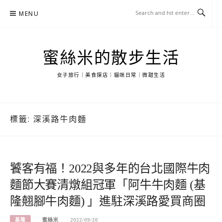
Skip
MENU
to
content
蜜絲米的散步生活
女子旅行｜美食探店｜貓咪日常｜微甜生活
標籤:
深溪路牛肉麵
饕客有福！2022與多年的台北國際牛肉
麵節大賽清燉組冠軍「阿牛牛肉麵 (基
隆翹腳牛肉麵) 」進駐深溪路愛買商圈
基隆
蜜絲米
2022/09/20