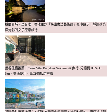
桃園青埔．全台唯一書法主題「橫山書法藝術館」夜晚散步｜靜謐建築
與光影的女子療癒旅行
曼谷住宿推薦｜Cross Vibe Bangkok Sukhumvit 步行5分鐘到 BTS On
Nut，交通便利、高CP值飯店推薦
基隆景點推薦地圖：23個地方玩遍山海港灣，從森林湖泊、港口秘境到