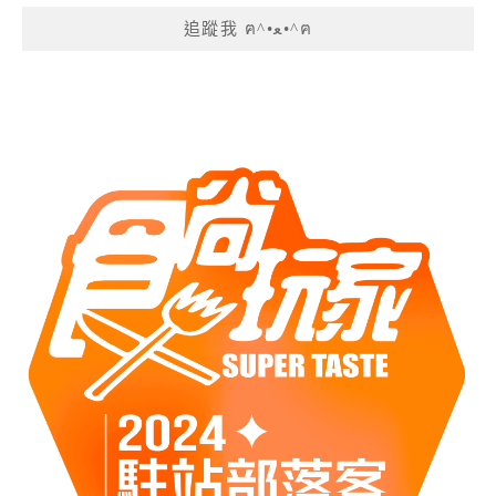
追蹤我 ฅ^•ﻌ•^ฅ