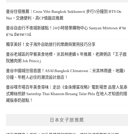
曼谷住宿推薦｜Cross Vibe Bangkok Sukhumvit 步行5分鐘到 BTS On
Nut，交通便利、高CP值飯店推薦
曼谷自由行不夜城新據點！24小時營業購物中心 Samyan Mitrtown สาม
ย่าน มิตรทาวน์
獨享美好！女子海外自助旅行的樂趣與實用技巧分享
曼谷老城區的早餐美食地標，米其林連續 6 年推薦，老牌粥店「王子戲
院豬肉粥 Jok Prince」
曼谷中國城住宿首選！ASAI Bangkok Chinatown：米其林周邊、地鐵1
分鐘、年輕人必住的潮流設計旅店！
曼谷噗市場百年美食尋味｜走訪《金孫爆富攻略》電影場景 品嘗人氣泰
式椰絲煎餅 Sarinthip Thai Khanom Beuang Talat Phlu 在地人才知道的隱
藏版泰奶甜點！
日本女子旅推薦