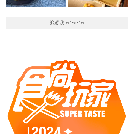
追蹤我 ฅ^•ﻌ•^ฅ