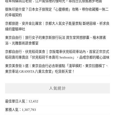
岐阜飛驒高山老街：江戶風情裡的慢時光，尋找日式懷舊散步地圖
御朱印是什麼？日本女子旅限定「心靈療癒」攻略，帶你收藏獨一無二
的幸福契約
京都旅遊．安井金比羅宮｜京都大人氣女子能量景點 斷絕惡緣、祈求良
緣的靈驗神社
東京自由行｜旅行女子的東京新旅行玩法 資生堂冥想膠囊、檜木酵素
浴、光雕藝術蔬食饗宴
京都自由行．伏見稻荷美食 │ 京阪電車伏見稻荷車站內，首家正宗京式
稻荷壽司專賣店「伏見稻荷千本壽司 Senbonin」，品嚐京都的暖心滋味
東京美食街 3 選｜東京自由行必去新據點「淺草橫町、東京拉麵橫丁、
東京車站 GRANSTA 八重北食堂」吃貨新天堂！
人氣統計
最佳單日人氣：12,432
累積人氣：1,307,793