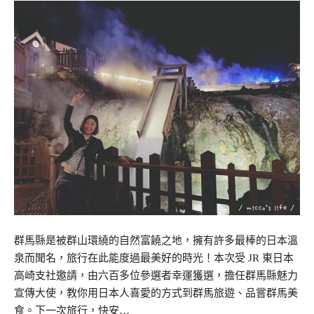
群馬縣是被群山環繞的自然富饒之地，擁有許多最棒的日本溫
泉而聞名，旅行在此能度過最美好的時光！本次受 JR 東日本
高崎支社邀請，由六百多位參選者幸運獲選，擔任群馬縣魅力
宣傳大使，教你用日本人喜愛的方式到群馬旅遊、品嘗群馬美
食。下一次旅行，快安…