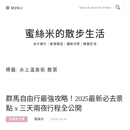
Skip
MENU
to
content
蜜絲米的散步生活
女子旅行｜美食探店｜貓咪日常｜微甜生活
標籤:
水上温泉街 散策
群馬自由行最強攻略！2025最新必去景
點 x 三天兩夜行程全公開
日本女子旅
蜜絲米
2019/10/20