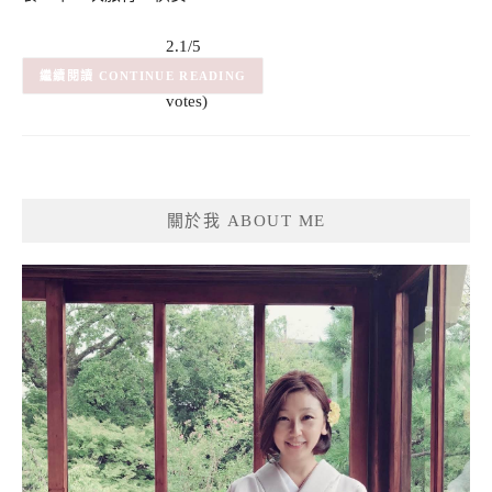
2.1/5
(7)
– (7
CONTINUE READING
votes)
關於我 ABOUT ME