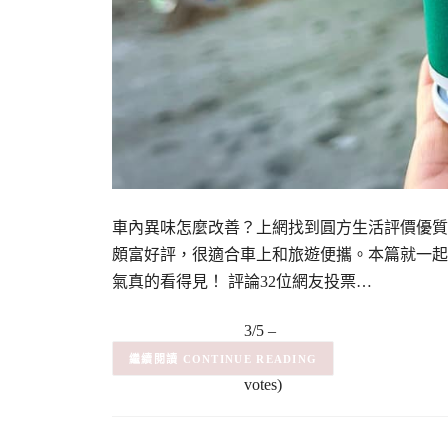
車內異味怎麼改善？上網找到圓方生活評價優質
頗富好評，很適合車上和旅遊便攜。本篇就一起來開
氣真的看得見！ 評論32位網友投票…
3/5 –
(2)
(2
CONTINUE READING
votes)