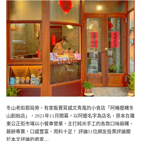
冬山老街郵局旁，有家販賣質感文青風的小食店「阿桶嬤糬冬
山創始店」，2021年11月開幕，以阿嬤名字為店名，原本在羅
東公正街市場以小餐車營業，主打純米手工的各款口味麻糬、
蕨餅專賣，口感豐富、用料十足！ 評論51位網友投票評論關
於本文評論的商家…