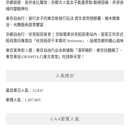
京都旅遊．安井金比羅宮｜京都大人氣女子能量景點 斷絕惡緣、祈求良
緣的靈驗神社
東京自由行｜旅行女子的東京新旅行玩法 資生堂冥想膠囊、檜木酵素
浴、光雕藝術蔬食饗宴
京都自由行．伏見稻荷美食 │ 京阪電車伏見稻荷車站內，首家正宗京式
稻荷壽司專賣店「伏見稻荷千本壽司 Senbonin」，品嚐京都的暖心滋味
東京美食街 3 選｜東京自由行必去新據點「淺草橫町、東京拉麵橫丁、
東京車站 GRANSTA 八重北食堂」吃貨新天堂！
人氣統計
最佳單日人氣：12,432
累積人氣：1,307,803
GA4瀏覽人氣