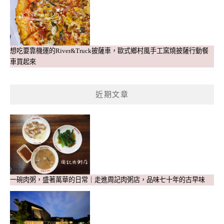
想吃要靠機運的River&Truck披薩車，歐式鄉村風手工窯燒披薩行動餐
車買起來
近期文章
一碗肉粥，盛著萬華的日常｜走進周記肉粥店，品味七十年的古早味