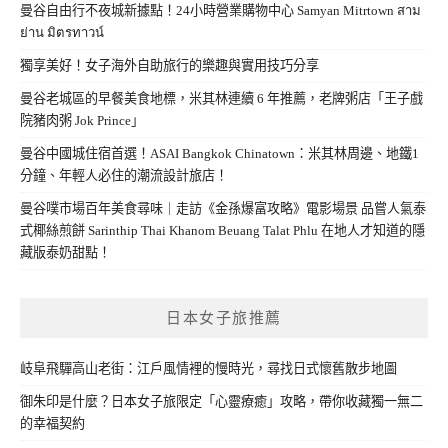
曼谷自由行不夜城新據點！24小時營業購物中心 Samyan Mitrtown สาม
ย่าน มิตรทาวน์
獨享美好！女子海外自助旅行的樂趣與實用技巧分享
曼谷老城區的早餐美食地標，米其林連續 6 年推薦，老牌粥店「王子戲
院豬肉粥 Jok Prince」
曼谷中國城住宿首選！ASAI Bangkok Chinatown：米其林周邊、地鐵1
分鐘、年輕人必住的潮流設計旅店！
曼谷噗市場百年美食尋味｜走訪《金孫爆富攻略》電影場景 品嘗人氣泰
式椰絲煎餅 Sarinthip Thai Khanom Beuang Talat Phlu 在地人才知道的隱
藏版泰奶甜點！
日本女子旅推薦
岐阜飛驒高山老街：江戶風情裡的慢時光，尋找日式懷舊散步地圖
御朱印是什麼？日本女子旅限定「心靈療癒」攻略，帶你收藏獨一無二
的幸福契約