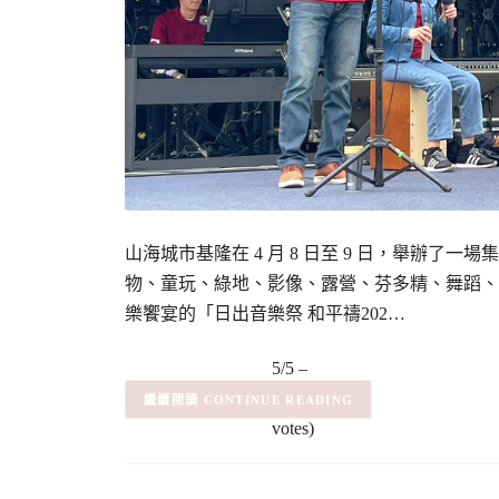
山海城市基隆在 4 月 8 日至 9 日，舉辦
物、童玩、綠地、影像、露營、芬多精、舞蹈、重
樂饗宴的「日出音樂祭 和平禱202…
5/5 –
(2)
(2
CONTINUE READING
votes)