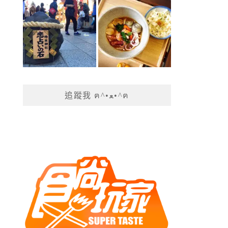
追蹤我 ฅ^•ﻌ•^ฅ