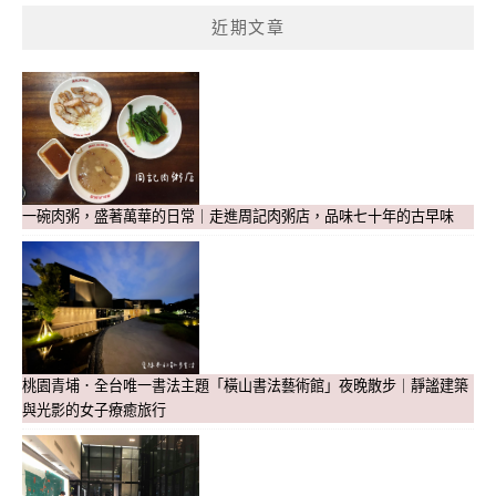
近期文章
一碗肉粥，盛著萬華的日常｜走進周記肉粥店，品味七十年的古早味
桃園青埔．全台唯一書法主題「橫山書法藝術館」夜晚散步｜靜謐建築
與光影的女子療癒旅行