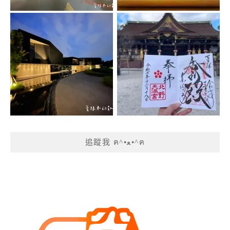
追蹤我 ฅ^•ﻌ•^ฅ