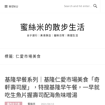
Skip
MENU
to
content
蜜絲米的散步生活
女子旅行｜美食探店｜貓咪日常｜微甜生活
標籤:
仁愛市場美食
基隆早餐系列｜基隆仁愛市場美食「奇
軒壽司屋」，特搜基隆早午餐，一早就
吃生魚片握壽司配海魚味噌湯
國內女子旅
蜜絲米
2021/04/13