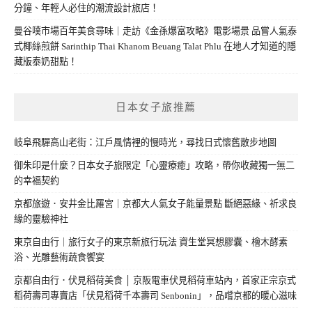
分鐘、年輕人必住的潮流設計旅店！
曼谷噗市場百年美食尋味｜走訪《金孫爆富攻略》電影場景 品嘗人氣泰
式椰絲煎餅 Sarinthip Thai Khanom Beuang Talat Phlu 在地人才知道的隱
藏版泰奶甜點！
日本女子旅推薦
岐阜飛驒高山老街：江戶風情裡的慢時光，尋找日式懷舊散步地圖
御朱印是什麼？日本女子旅限定「心靈療癒」攻略，帶你收藏獨一無二
的幸福契約
京都旅遊．安井金比羅宮｜京都大人氣女子能量景點 斷絕惡緣、祈求良
緣的靈驗神社
東京自由行｜旅行女子的東京新旅行玩法 資生堂冥想膠囊、檜木酵素
浴、光雕藝術蔬食饗宴
京都自由行．伏見稻荷美食 │ 京阪電車伏見稻荷車站內，首家正宗京式
稻荷壽司專賣店「伏見稻荷千本壽司 Senbonin」，品嚐京都的暖心滋味