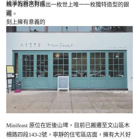
純淨的銀來製成
親手為自己打造出一枚世上唯一一枚獨特造型的銀
圈
戒。
刻上擁有意義的
字母 閃亮地套在
指間的
才是世上獨一無
二的寶藏
Minifeast 原位在近後山埤，目前已搬遷至文山區木
柵路四段143-2號，寧靜的住宅區店面，擁有大片好