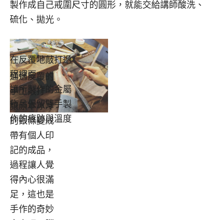
製作成自己戒圍尺寸的圓形，就能交給講師酸洗、
硫化、拋光。
在反覆地敲打過
程裡面
通過反覆的
讓所製作的金屬
手工敲打，
飾品保留雙手製
讓原本冰冷
作的痕跡與溫度
的銀條變成
帶有個人印
記的成品，
過程讓人覺
得內心很滿
足，這也是
手作的奇妙