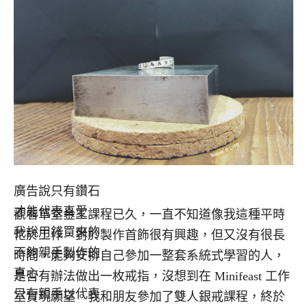
廣告說只有鑽石
才能代表真愛
觀看單堂金工課程已久，一直不知道像我這種平時
我說用錢買來的
忙於工作，對於製作首飾很有興趣，但又沒有很長
不夠親手製作的
時間，能夠安排自己參加一整套系統式學習的人，
真心
是否有辦法做出一枚戒指，沒想到在 Minifeast 工作
只有親手以代表
室實現願望。我和朋友參加了雙人銀戒課程，終於