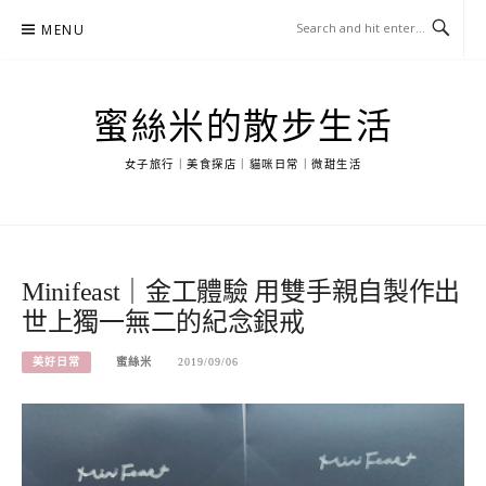
Skip
MENU
to
content
蜜絲米的散步生活
女子旅行｜美食探店｜貓咪日常｜微甜生活
Minifeast｜金工體驗 用雙手親自製作出
世上獨一無二的紀念銀戒
美好日常
蜜絲米
2019/09/06