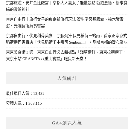
京都旅遊．安井金比羅宮｜京都大人氣女子能量景點 斷絕惡緣、祈求良
緣的靈驗神社
東京自由行｜旅行女子的東京新旅行玩法 資生堂冥想膠囊、檜木酵素
浴、光雕藝術蔬食饗宴
京都自由行．伏見稻荷美食 │ 京阪電車伏見稻荷車站內，首家正宗京式
稻荷壽司專賣店「伏見稻荷千本壽司 Senbonin」，品嚐京都的暖心滋味
東京美食街 3 選｜東京自由行必去新據點「淺草橫町、東京拉麵橫丁、
東京車站 GRANSTA 八重北食堂」吃貨新天堂！
人氣統計
最佳單日人氣：12,432
累積人氣：1,308,115
GA4瀏覽人氣