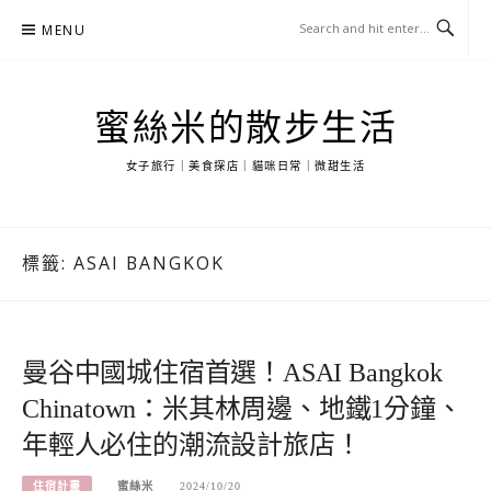
Skip
MENU
to
content
蜜絲米的散步生活
女子旅行｜美食探店｜貓咪日常｜微甜生活
標籤:
ASAI BANGKOK
曼谷中國城住宿首選！ASAI Bangkok
Chinatown：米其林周邊、地鐵1分鐘、
年輕人必住的潮流設計旅店！
住宿計畫
蜜絲米
2024/10/20