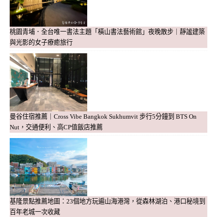
桃園青埔．全台唯一書法主題「橫山書法藝術館」夜晚散步｜靜謐建築
與光影的女子療癒旅行
曼谷住宿推薦｜Cross Vibe Bangkok Sukhumvit 步行5分鐘到 BTS On
Nut，交通便利、高CP值飯店推薦
基隆景點推薦地圖：23個地方玩遍山海港灣，從森林湖泊、港口秘境到
百年老城一次收藏