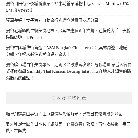
曼谷自由行不夜城新據點！24小時營業購物中心 Samyan Mitrtown สาม
ย่าน มิตรทาวน์
獨享美好！女子海外自助旅行的樂趣與實用技巧分享
曼谷老城區的早餐美食地標，米其林連續 6 年推薦，老牌粥店「王子戲
院豬肉粥 Jok Prince」
曼谷中國城住宿首選！ASAI Bangkok Chinatown：米其林周邊、地鐵1
分鐘、年輕人必住的潮流設計旅店！
曼谷噗市場百年美食尋味｜走訪《金孫爆富攻略》電影場景 品嘗人氣泰
式椰絲煎餅 Sarinthip Thai Khanom Beuang Talat Phlu 在地人才知道的隱
藏版泰奶甜點！
日本女子旅推薦
岐阜飛驒高山老街：江戶風情裡的慢時光，尋找日式懷舊散步地圖
御朱印是什麼？日本女子旅限定「心靈療癒」攻略，帶你收藏獨一無二
的幸福契約