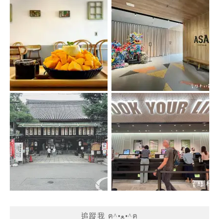
追蹤我 ฅ^•ﻌ•^ฅ