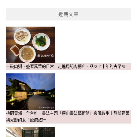
近期文章
一碗肉粥，盛著萬華的日常｜走進周記肉粥店，品味七十年的古早味
桃園青埔．全台唯一書法主題「橫山書法藝術館」夜晚散步｜靜謐建築
與光影的女子療癒旅行