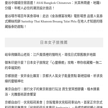
曼谷中國城住宿首選！ASAI Bangkok Chinatown：米其林周邊、地鐵1
分鐘、年輕人必住的潮流設計旅店！
曼谷噗市場百年美食尋味｜走訪《金孫爆富攻略》電影場景 品嘗人氣泰
式椰絲煎餅 Sarinthip Thai Khanom Beuang Talat Phlu 在地人才知道的隱
藏版泰奶甜點！
日本女子旅推薦
岐阜飛驒高山老街：江戶風情裡的慢時光，尋找日式懷舊散步地圖
御朱印是什麼？日本女子旅限定「心靈療癒」攻略，帶你收藏獨一無二
的幸福契約
京都旅遊．安井金比羅宮｜京都大人氣女子能量景點 斷絕惡緣、祈求良
緣的靈驗神社
東京自由行｜旅行女子的東京新旅行玩法 資生堂冥想膠囊、檜木酵素
浴、光雕藝術蔬食饗宴
京都自由行．伏見稻荷美食 │ 京阪電車伏見稻荷車站內，首家正宗京式
稻荷壽司專賣店「伏見稻荷千本壽司 Senbonin」，品嚐京都的暖心滋味