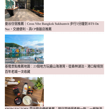
曼谷住宿推薦｜Cross Vibe Bangkok Sukhumvit 步行5分鐘到 BTS On
Nut，交通便利、高CP值飯店推薦
基隆景點推薦地圖：23個地方玩遍山海港灣，從森林湖泊、港口秘境到
百年老城一次收藏
SNOW FACTORY 雪坊精品優格推薦：把日常過得柔軟一點：一杯無添