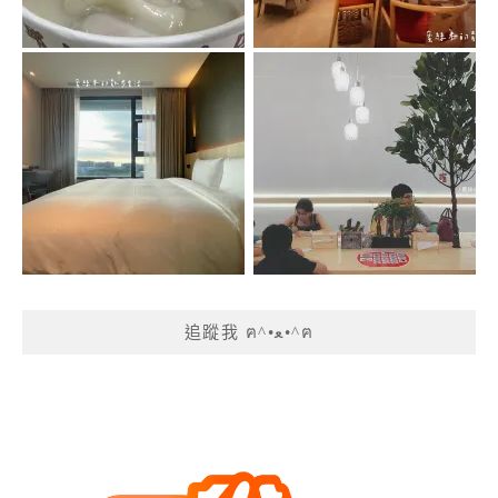
追蹤我 ฅ^•ﻌ•^ฅ