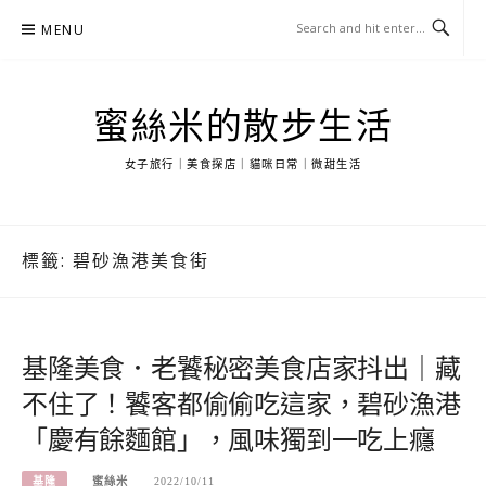
Skip
MENU
to
content
蜜絲米的散步生活
女子旅行｜美食探店｜貓咪日常｜微甜生活
標籤:
碧砂漁港美食街
基隆美食．老饕秘密美食店家抖出｜藏
不住了！饕客都偷偷吃這家，碧砂漁港
「慶有餘麵館」，風味獨到一吃上癮
基隆
蜜絲米
2022/10/11