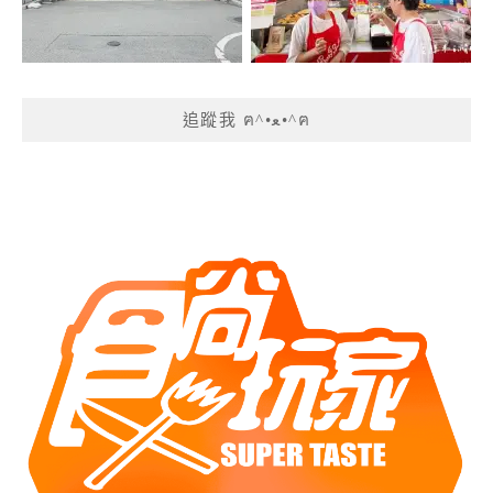
追蹤我 ฅ^•ﻌ•^ฅ