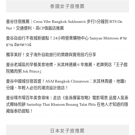
泰國女子旅推薦
曼谷住宿推薦｜Cross Vibe Bangkok Sukhumvit 步行5分鐘到 BTS On
Nut，交通便利、高CP值飯店推薦
曼谷自由行不夜城新據點！24小時營業購物中心 Samyan Mitrtown สาม
ย่าน มิตรทาวน์
獨享美好！女子海外自助旅行的樂趣與實用技巧分享
曼谷老城區的早餐美食地標，米其林連續 6 年推薦，老牌粥店「王子戲
院豬肉粥 Jok Prince」
曼谷中國城住宿首選！ASAI Bangkok Chinatown：米其林周邊、地鐵1
分鐘、年輕人必住的潮流設計旅店！
曼谷噗市場百年美食尋味｜走訪《金孫爆富攻略》電影場景 品嘗人氣泰
式椰絲煎餅 Sarinthip Thai Khanom Beuang Talat Phlu 在地人才知道的隱
藏版泰奶甜點！
日本女子旅推薦