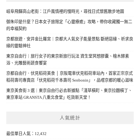
岐阜飛驒高山老街：江戶風情裡的慢時光，尋找日式懷舊散步地圖
御朱印是什麼？日本女子旅限定「心靈療癒」攻略，帶你收藏獨一無二
的幸福契約
京都旅遊．安井金比羅宮｜京都大人氣女子能量景點 斷絕惡緣、祈求良
緣的靈驗神社
東京自由行｜旅行女子的東京新旅行玩法 資生堂冥想膠囊、檜木酵素
浴、光雕藝術蔬食饗宴
京都自由行．伏見稻荷美食 │ 京阪電車伏見稻荷車站內，首家正宗京式
稻荷壽司專賣店「伏見稻荷千本壽司 Senbonin」，品嚐京都的暖心滋味
東京美食街 3 選｜東京自由行必去新據點「淺草橫町、東京拉麵橫丁、
東京車站 GRANSTA 八重北食堂」吃貨新天堂！
人氣統計
最佳單日人氣：12,432