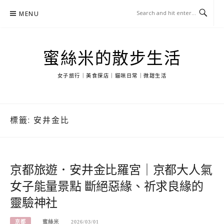
Skip
MENU
to
content
蜜絲米的散步生活
女子旅行｜美食探店｜貓咪日常｜微甜生活
標籤:
安井金比
京都旅遊．安井金比羅宮｜京都大人氣
女子能量景點 斷絕惡緣、祈求良緣的
靈驗神社
京都
蜜絲米
2026/03/01