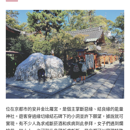
位在京都市的安井金比羅宮，是個主掌斷惡緣、結良緣的能量
神社。遊客穿過緣切緣結石碑下的小洞並許下願望，據說就可
實現。有不少人為求戒斷菸酒和疾病到此參拜，女子們遇到爛