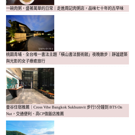
一碗肉粥，盛著萬華的日常｜走進周記肉粥店，品味七十年的古早味
桃園青埔．全台唯一書法主題「橫山書法藝術館」夜晚散步｜靜謐建築
與光影的女子療癒旅行
曼谷住宿推薦｜Cross Vibe Bangkok Sukhumvit 步行5分鐘到 BTS On
Nut，交通便利、高CP值飯店推薦