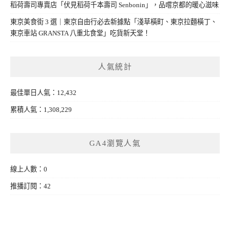
稻荷壽司專賣店「伏見稻荷千本壽司 Senbonin」，品嚐京都的暖心滋味
東京美食街 3 選｜東京自由行必去新據點「淺草橫町、東京拉麵橫丁、
東京車站 GRANSTA 八重北食堂」吃貨新天堂！
人氣統計
最佳單日人氣：12,432
累積人氣：1,308,229
GA4瀏覽人氣
線上人數：0
推播訂閱：42