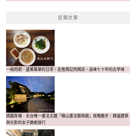
近期文章
一碗肉粥，盛著萬華的日常｜走進周記肉粥店，品味七十年的古早味
桃園青埔．全台唯一書法主題「橫山書法藝術館」夜晚散步｜靜謐建築
與光影的女子療癒旅行