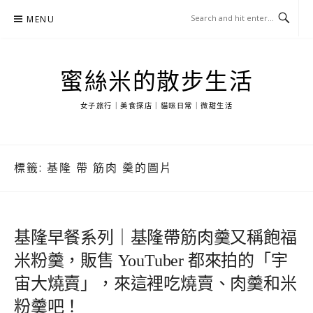
Skip
MENU
to
content
蜜絲米的散步生活
女子旅行｜美食探店｜貓咪日常｜微甜生活
標籤:
基隆 帶 筋肉 羹的圖片
基隆早餐系列｜基隆帶筋肉羹又稱飽福
米粉羹，販售 YouTuber 都來拍的「宇
宙大燒賣」，來這裡吃燒賣、肉羹和米
粉羹吧！