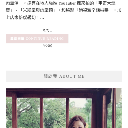
肉羹湯」，還有在地人強推 YouTuber 都來拍的「宇宙大燒
賣」、「米粉羹與肉羹麵」，和秘製「飽福激辛辣椒醬」，加
上店家倍感親切，…
5/5 –
(1)
(1
CONTINUE READING
vote)
關於我 ABOUT ME