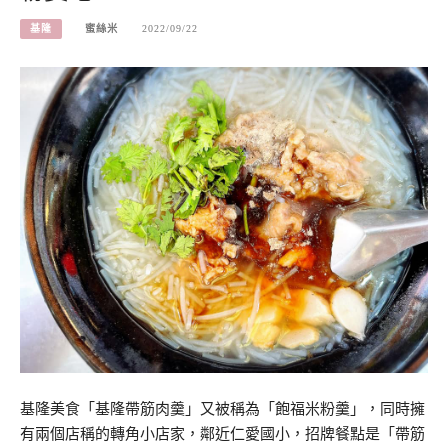
基隆
蜜絲米
2022/09/22
基隆美食「基隆帶筋肉羹」又被稱為「飽福米粉羹」，同時擁
有兩個店稱的轉角小店家，鄰近仁愛國小，招牌餐點是「帶筋