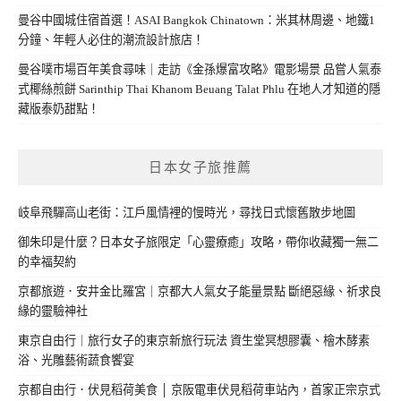
曼谷中國城住宿首選！ASAI Bangkok Chinatown：米其林周邊、地鐵1
分鐘、年輕人必住的潮流設計旅店！
曼谷噗市場百年美食尋味｜走訪《金孫爆富攻略》電影場景 品嘗人氣泰
式椰絲煎餅 Sarinthip Thai Khanom Beuang Talat Phlu 在地人才知道的隱
藏版泰奶甜點！
日本女子旅推薦
岐阜飛驒高山老街：江戶風情裡的慢時光，尋找日式懷舊散步地圖
御朱印是什麼？日本女子旅限定「心靈療癒」攻略，帶你收藏獨一無二
的幸福契約
京都旅遊．安井金比羅宮｜京都大人氣女子能量景點 斷絕惡緣、祈求良
緣的靈驗神社
東京自由行｜旅行女子的東京新旅行玩法 資生堂冥想膠囊、檜木酵素
浴、光雕藝術蔬食饗宴
京都自由行．伏見稻荷美食 │ 京阪電車伏見稻荷車站內，首家正宗京式