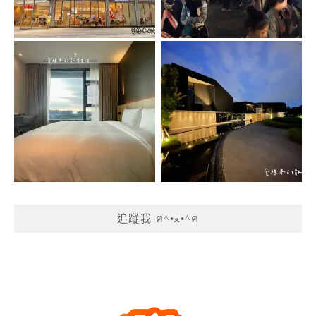
追蹤我 ฅ^•ﻌ•^ฅ