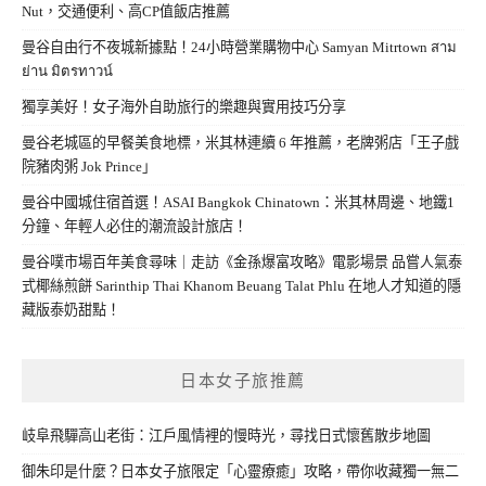
Nut，交通便利、高CP值飯店推薦
曼谷自由行不夜城新據點！24小時營業購物中心 Samyan Mitrtown สาม
ย่าน มิตรทาวน์
獨享美好！女子海外自助旅行的樂趣與實用技巧分享
曼谷老城區的早餐美食地標，米其林連續 6 年推薦，老牌粥店「王子戲
院豬肉粥 Jok Prince」
曼谷中國城住宿首選！ASAI Bangkok Chinatown：米其林周邊、地鐵1
分鐘、年輕人必住的潮流設計旅店！
曼谷噗市場百年美食尋味｜走訪《金孫爆富攻略》電影場景 品嘗人氣泰
式椰絲煎餅 Sarinthip Thai Khanom Beuang Talat Phlu 在地人才知道的隱
藏版泰奶甜點！
日本女子旅推薦
岐阜飛驒高山老街：江戶風情裡的慢時光，尋找日式懷舊散步地圖
御朱印是什麼？日本女子旅限定「心靈療癒」攻略，帶你收藏獨一無二