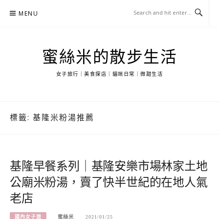
Skip
MENU
to
content
蜜絲米的散步生活
女子旅行｜美食探店｜貓咪日常｜微甜生活
標籤:
基隆米粉湯推薦
基隆早餐系列｜基隆安樂市場林家土地
公廟米粉湯，賣了快半世紀的在地人氣
老店
國內女子旅
蜜絲米
2021/01/25