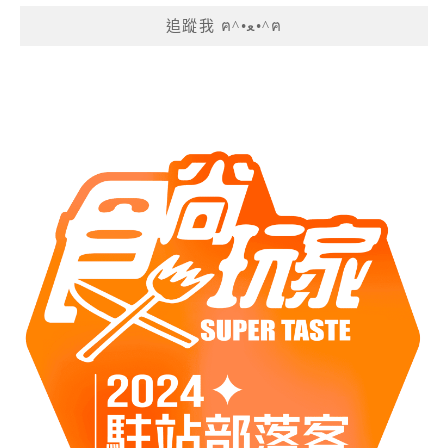
追蹤我 ฅ^•ﻌ•^ฅ