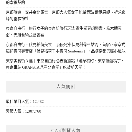
的幸福契約
京都旅遊．安井金比羅宮｜京都大人氣女子能量景點 斷絕惡緣、祈求良
緣的靈驗神社
東京自由行｜旅行女子的東京新旅行玩法 資生堂冥想膠囊、檜木酵素
浴、光雕藝術蔬食饗宴
京都自由行．伏見稻荷美食 │ 京阪電車伏見稻荷車站內，首家正宗京式
稻荷壽司專賣店「伏見稻荷千本壽司 Senbonin」，品嚐京都的暖心滋味
東京美食街 3 選｜東京自由行必去新據點「淺草橫町、東京拉麵橫丁、
東京車站 GRANSTA 八重北食堂」吃貨新天堂！
人氣統計
最佳單日人氣：12,432
累積人氣：1,307,760
GA4瀏覽人氣