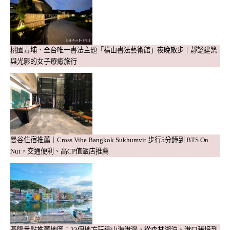
桃園青埔．全台唯一書法主題「橫山書法藝術館」夜晚散步｜靜謐建築
與光影的女子療癒旅行
曼谷住宿推薦｜Cross Vibe Bangkok Sukhumvit 步行5分鐘到 BTS On
Nut，交通便利、高CP值飯店推薦
基隆景點推薦地圖：23個地方玩遍山海港灣，從森林湖泊、港口秘境到