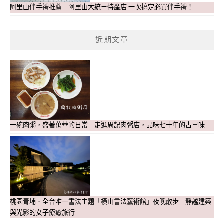
阿里山伴手禮推薦｜阿里山大統ㄧ特產店 一次搞定必買伴手禮！
近期文章
一碗肉粥，盛著萬華的日常｜走進周記肉粥店，品味七十年的古早味
桃園青埔．全台唯一書法主題「橫山書法藝術館」夜晚散步｜靜謐建築
與光影的女子療癒旅行