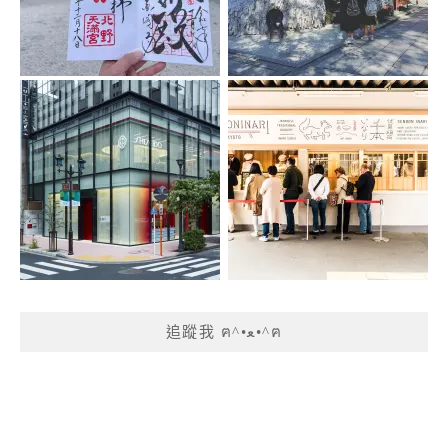
追蹤我 ฅ^•ﻌ•^ฅ