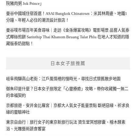
院豬肉粥 Jok Prince」
曼谷中國城住宿首選！ASAI Bangkok Chinatown：米其林周邊、地鐵1
分鐘、年輕人必住的潮流設計旅店！
曼谷噗市場百年美食尋味｜走訪《金孫爆富攻略》電影場景 品嘗人氣泰
式椰絲煎餅 Sarinthip Thai Khanom Beuang Talat Phlu 在地人才知道的隱
藏版泰奶甜點！
日本女子旅推薦
岐阜飛驒高山老街：江戶風情裡的慢時光，尋找日式懷舊散步地圖
御朱印是什麼？日本女子旅限定「心靈療癒」攻略，帶你收藏獨一無二
的幸福契約
京都旅遊．安井金比羅宮｜京都大人氣女子能量景點 斷絕惡緣、祈求良
緣的靈驗神社
東京自由行｜旅行女子的東京新旅行玩法 資生堂冥想膠囊、檜木酵素
浴、光雕藝術蔬食饗宴