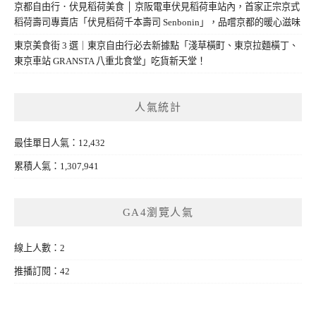
京都自由行．伏見稻荷美食 │ 京阪電車伏見稻荷車站內，首家正宗京式
稻荷壽司專賣店「伏見稻荷千本壽司 Senbonin」，品嚐京都的暖心滋味
東京美食街 3 選｜東京自由行必去新據點「淺草橫町、東京拉麵橫丁、
東京車站 GRANSTA 八重北食堂」吃貨新天堂！
人氣統計
最佳單日人氣：12,432
累積人氣：1,307,941
GA4瀏覽人氣
線上人數：2
推播訂閱：42