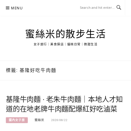
Skip
MENU
to
content
蜜絲米的散步生活
女子旅行｜美食探店｜貓咪日常｜微甜生活
標籤:
基隆好吃牛肉麵
基隆牛肉麵 · 老朱牛肉麵｜本地人才知
道的在地老牌牛肉麵配爆紅好吃滷菜
國內女子旅
蜜絲米
2020/08/22