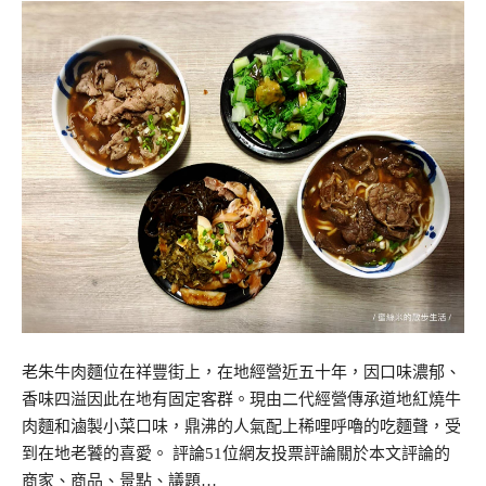
老朱牛肉麵位在祥豐街上，在地經營近五十年，因口味濃郁、
香味四溢因此在地有固定客群。現由二代經營傳承道地紅燒牛
肉麵和滷製小菜口味，鼎沸的人氣配上稀哩呼嚕的吃麵聲，受
到在地老饕的喜愛。 評論51位網友投票評論關於本文評論的
商家、商品、景點、議題…