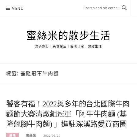
Skip
MENU
to
content
蜜絲米的散步生活
女子旅行｜美食探店｜貓咪日常｜微甜生活
標籤:
基隆冠軍牛肉麵
饕客有福！2022與多年的台北國際牛肉
麵節大賽清燉組冠軍「阿牛牛肉麵 (基
隆翹腳牛肉麵) 」進駐深溪路愛買商圈
基隆
蜜絲米
2022/09/20