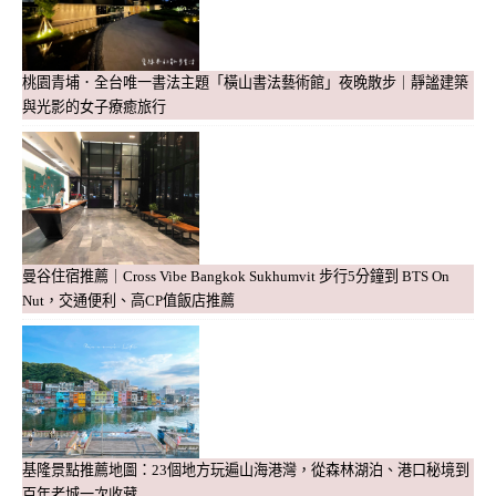
桃園青埔．全台唯一書法主題「橫山書法藝術館」夜晚散步｜靜謐建築
與光影的女子療癒旅行
曼谷住宿推薦｜Cross Vibe Bangkok Sukhumvit 步行5分鐘到 BTS On
Nut，交通便利、高CP值飯店推薦
基隆景點推薦地圖：23個地方玩遍山海港灣，從森林湖泊、港口秘境到
百年老城一次收藏