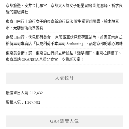
京都旅遊．安井金比羅宮｜京都大人氣女子能量景點 斷絕惡緣、祈求良
緣的靈驗神社
東京自由行｜旅行女子的東京新旅行玩法 資生堂冥想膠囊、檜木酵素
浴、光雕藝術蔬食饗宴
京都自由行．伏見稻荷美食 │ 京阪電車伏見稻荷車站內，首家正宗京式
稻荷壽司專賣店「伏見稻荷千本壽司 Senbonin」，品嚐京都的暖心滋味
東京美食街 3 選｜東京自由行必去新據點「淺草橫町、東京拉麵橫丁、
東京車站 GRANSTA 八重北食堂」吃貨新天堂！
人氣統計
最佳單日人氣：12,432
累積人氣：1,307,792
GA4瀏覽人氣