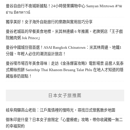
曼谷自由行不夜城新據點！24小時營業購物中心 Samyan Mitrtown สาม
ย่าน มิตรทาวน์
獨享美好！女子海外自助旅行的樂趣與實用技巧分享
曼谷老城區的早餐美食地標，米其林連續 6 年推薦，老牌粥店「王子戲
院豬肉粥 Jok Prince」
曼谷中國城住宿首選！ASAI Bangkok Chinatown：米其林周邊、地鐵1
分鐘、年輕人必住的潮流設計旅店！
曼谷噗市場百年美食尋味｜走訪《金孫爆富攻略》電影場景 品嘗人氣泰
式椰絲煎餅 Sarinthip Thai Khanom Beuang Talat Phlu 在地人才知道的隱
藏版泰奶甜點！
日本女子旅推薦
岐阜飛驒高山老街：江戶風情裡的慢時光，尋找日式懷舊散步地圖
御朱印是什麼？日本女子旅限定「心靈療癒」攻略，帶你收藏獨一無二
的幸福契約