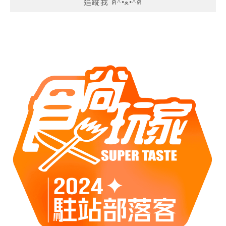
追蹤我 ฅ^•ﻌ•^ฅ