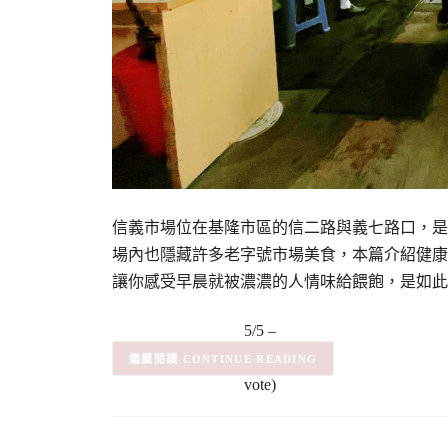
信義市場位在基隆市區的信二路與義七路口，是
場內也隱藏許多老字號市場美食，本篇介紹健康養
讓你感受早晨就被濃濃的人情味給餵飽，是如此
5/5 –
(1)
(1
CONTINUE READING
vote)