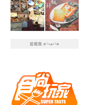
追蹤我 ฅ^•ﻌ•^ฅ