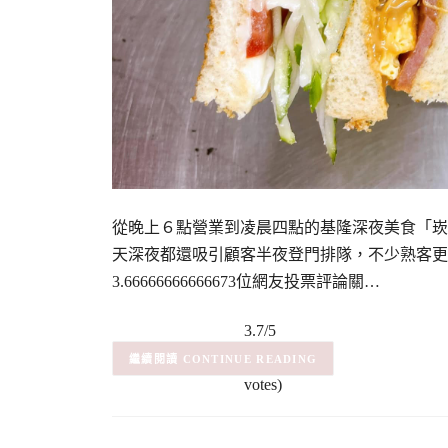
從晚上６點營業到凌晨四點的基隆深夜美食「崁
天深夜都還吸引顧客半夜登門排隊，不少熟客更
3.66666666666673位網友投票評論關…
3.7/5
(3)
– (3
CONTINUE READING
votes)