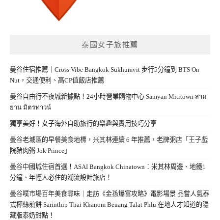
泰國女子旅推薦
曼谷住宿推薦｜Cross Vibe Bangkok Sukhumvit 步行5分鐘到 BTS On
Nut，交通便利、高CP值飯店推薦
曼谷自由行不夜城新據點！24小時營業購物中心 Samyan Mitrtown สาม
ย่าน มิตรทาวน์
獨享美好！女子海外自助旅行的樂趣與實用技巧分享
曼谷老城區的早餐美食地標，米其林連續 6 年推薦，老牌粥店「王子戲
院豬肉粥 Jok Prince」
曼谷中國城住宿首選！ASAI Bangkok Chinatown：米其林周邊、地鐵1
分鐘、年輕人必住的潮流設計旅店！
曼谷噗市場百年美食尋味｜走訪《金孫爆富攻略》電影場景 品嘗人氣泰
式椰絲煎餅 Sarinthip Thai Khanom Beuang Talat Phlu 在地人才知道的隱
藏版泰奶甜點！