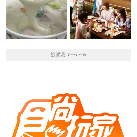
追蹤我 ฅ^•ﻌ•^ฅ