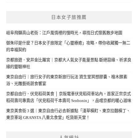
日本女子旅推薦
岐阜飛驒高山老街：江戶風情裡的慢時光，尋找日式懷舊散步地圖
御朱印是什麼？日本女子旅限定「心靈療癒」攻略，帶你收藏獨一無二
的幸福契約
京都旅遊．安井金比羅宮｜京都大人氣女子能量景點 斷絕惡緣、祈求良
緣的靈驗神社
東京自由行｜旅行女子的東京新旅行玩法 資生堂冥想膠囊、檜木酵素
浴、光雕藝術蔬食饗宴
京都自由行．伏見稻荷美食 │ 京阪電車伏見稻荷車站內，首家正宗京式
稻荷壽司專賣店「伏見稻荷千本壽司 Senbonin」，品嚐京都的暖心滋味
東京美食街 3 選｜東京自由行必去新據點「淺草橫町、東京拉麵橫丁、
東京車站 GRANSTA 八重北食堂」吃貨新天堂！
人氣統計