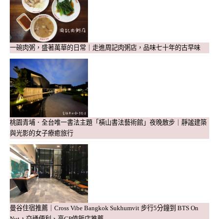
一碗肉粥，盛著萬華的日常｜走進周記肉粥店，品味七十年的古早味
桃園青埔．全台唯一書法主題「橫山書法藝術館」夜晚散步｜靜謐建築
與光影的女子療癒旅行
曼谷住宿推薦｜Cross Vibe Bangkok Sukhumvit 步行5分鐘到 BTS On
Nut，交通便利、高CP值飯店推薦