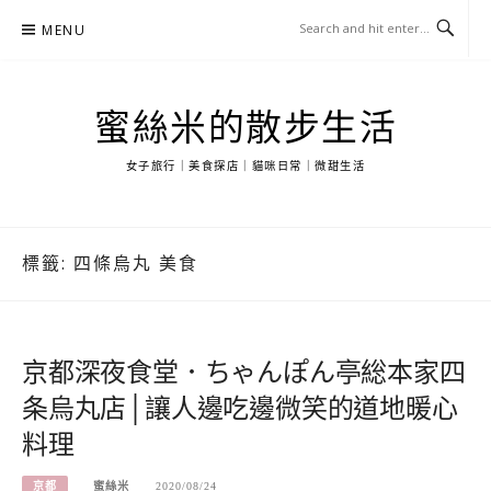
Skip
MENU
to
content
蜜絲米的散步生活
女子旅行｜美食探店｜貓咪日常｜微甜生活
標籤:
四條烏丸 美食
京都深夜食堂．ちゃんぽん亭総本家四
条烏丸店│讓人邊吃邊微笑的道地暖心
料理
京都
蜜絲米
2020/08/24