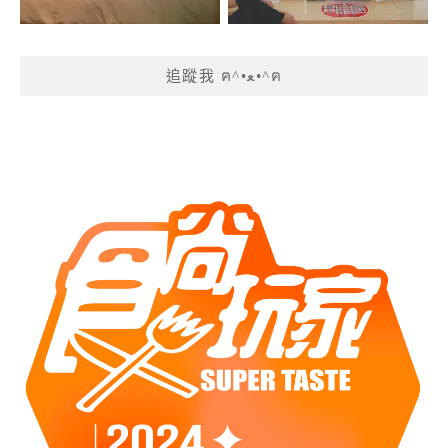
追蹤我 ฅ^•ﻌ•^ฅ