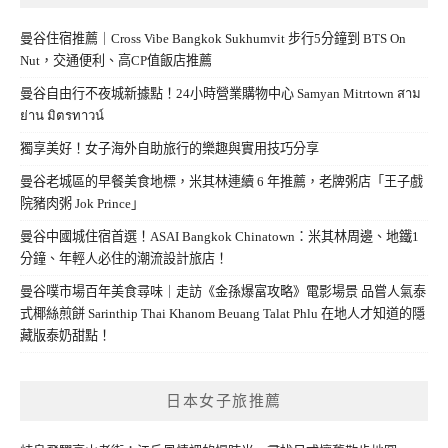
曼谷住宿推薦｜Cross Vibe Bangkok Sukhumvit 步行5分鐘到 BTS On
Nut，交通便利、高CP值飯店推薦
曼谷自由行不夜城新據點！24小時營業購物中心 Samyan Mitrtown สาม
ย่าน มิตรทาวน์
獨享美好！女子海外自助旅行的樂趣與實用技巧分享
曼谷老城區的早餐美食地標，米其林連續 6 年推薦，老牌粥店「王子戲
院豬肉粥 Jok Prince」
曼谷中國城住宿首選！ASAI Bangkok Chinatown：米其林周邊、地鐵1
分鐘、年輕人必住的潮流設計旅店！
曼谷噗市場百年美食尋味｜走訪《金孫爆富攻略》電影場景 品嘗人氣泰
式椰絲煎餅 Sarinthip Thai Khanom Beuang Talat Phlu 在地人才知道的隱
藏版泰奶甜點！
日本女子旅推薦