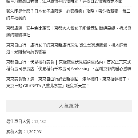
岐阜飛驒高山老街：江戶風情裡的慢時光，尋找日式懷舊散步地圖
御朱印是什麼？日本女子旅限定「心靈療癒」攻略，帶你收藏獨一無二
的幸福契約
京都旅遊．安井金比羅宮｜京都大人氣女子能量景點 斷絕惡緣、祈求良
緣的靈驗神社
東京自由行｜旅行女子的東京新旅行玩法 資生堂冥想膠囊、檜木酵素
浴、光雕藝術蔬食饗宴
京都自由行．伏見稻荷美食 │ 京阪電車伏見稻荷車站內，首家正宗京式
稻荷壽司專賣店「伏見稻荷千本壽司 Senbonin」，品嚐京都的暖心滋味
東京美食街 3 選｜東京自由行必去新據點「淺草橫町、東京拉麵橫丁、
東京車站 GRANSTA 八重北食堂」吃貨新天堂！
人氣統計
最佳單日人氣：12,432
累積人氣：1,307,931