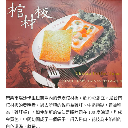
康樂市場沙卡里巴商場內的赤崁棺材板，於1942創立，是台南
棺材板的發明者，過去所填的佐料為雞肝、牛奶麵糊，曾被稱
為「雞肝板」。如今創新的做法是將吐司在 180 度油鍋，炸成
金黃色，中間切開成了一個袋子，舀入雞肉、花枝為主餡料的
白色濃湯，就是…