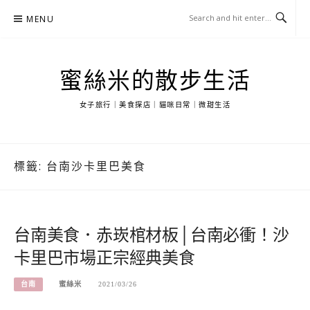
Skip
MENU
to
content
蜜絲米的散步生活
女子旅行｜美食探店｜貓咪日常｜微甜生活
標籤:
台南沙卡里巴美食
台南美食．赤崁棺材板│台南必衝！沙
卡里巴市場正宗經典美食
台南
蜜絲米
2021/03/26