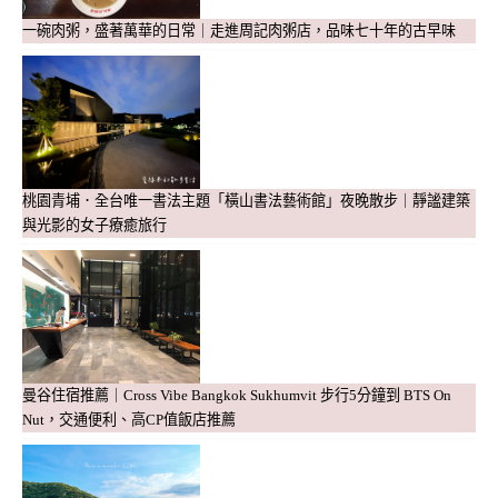
一碗肉粥，盛著萬華的日常｜走進周記肉粥店，品味七十年的古早味
桃園青埔．全台唯一書法主題「橫山書法藝術館」夜晚散步｜靜謐建築
與光影的女子療癒旅行
曼谷住宿推薦｜Cross Vibe Bangkok Sukhumvit 步行5分鐘到 BTS On
Nut，交通便利、高CP值飯店推薦