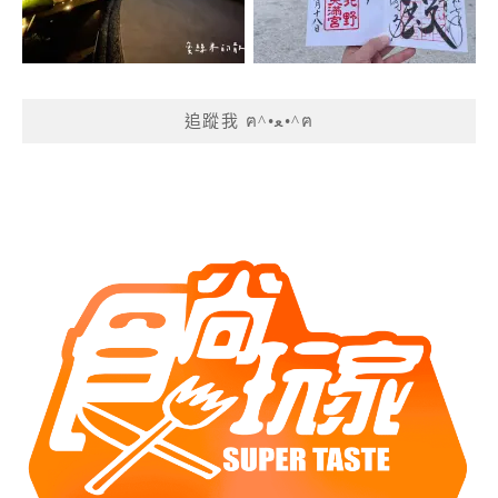
追蹤我 ฅ^•ﻌ•^ฅ