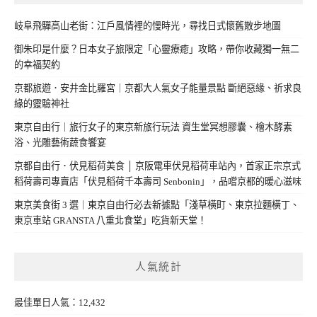
岐阜飛驒高山老街：江戶風情裡的慢時光，尋找日式懷舊散步地圖
御朱印是什麼？日本女子旅限定「心靈療癒」攻略，帶你收藏獨一無二
的幸福契約
京都旅遊．安井金比羅宮｜京都大人氣女子能量景點 斷絕惡緣、祈求良
緣的靈驗神社
東京自由行｜旅行女子的東京新旅行玩法 資生堂冥想膠囊、檜木酵素
浴、光雕藝術蔬食饗宴
京都自由行．伏見稻荷美食 │ 京阪電車伏見稻荷車站內，首家正宗京式
稻荷壽司專賣店「伏見稻荷千本壽司 Senbonin」，品嚐京都的暖心滋味
東京美食街 3 選｜東京自由行必去新據點「淺草橫町、東京拉麵橫丁、
東京車站 GRANSTA 八重北食堂」吃貨新天堂！
人氣統計
最佳單日人氣：12,432