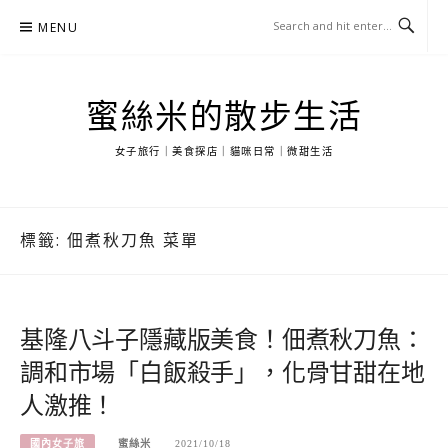
Skip
MENU
to
content
蜜絲米的散步生活
女子旅行｜美食探店｜貓咪日常｜微甜生活
標籤:
佃煮秋刀魚 菜單
基隆八斗子隱藏版美食！佃煮秋刀魚：
調和市場「白飯殺手」，化骨甘甜在地
人激推！
國內女子旅
蜜絲米
2021/10/18