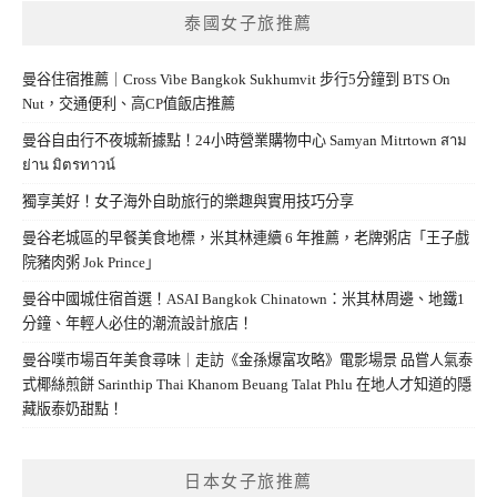
泰國女子旅推薦
曼谷住宿推薦｜Cross Vibe Bangkok Sukhumvit 步行5分鐘到 BTS On
Nut，交通便利、高CP值飯店推薦
曼谷自由行不夜城新據點！24小時營業購物中心 Samyan Mitrtown สาม
ย่าน มิตรทาวน์
獨享美好！女子海外自助旅行的樂趣與實用技巧分享
曼谷老城區的早餐美食地標，米其林連續 6 年推薦，老牌粥店「王子戲
院豬肉粥 Jok Prince」
曼谷中國城住宿首選！ASAI Bangkok Chinatown：米其林周邊、地鐵1
分鐘、年輕人必住的潮流設計旅店！
曼谷噗市場百年美食尋味｜走訪《金孫爆富攻略》電影場景 品嘗人氣泰
式椰絲煎餅 Sarinthip Thai Khanom Beuang Talat Phlu 在地人才知道的隱
藏版泰奶甜點！
日本女子旅推薦