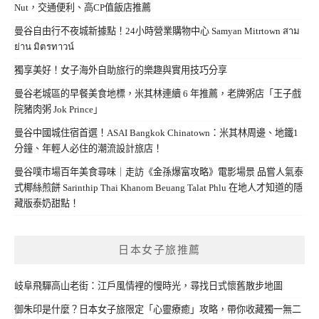
Nut，交通便利、高CP值飯店推薦
曼谷自由行不夜城新據點！24小時營業購物中心 Samyan Mitrtown สาม
ย่าน มิตรทาวน์
獨享美好！女子海外自助旅行的樂趣與實用技巧分享
曼谷老城區的早餐美食地標，米其林連續 6 年推薦，老牌粥店「王子戲
院豬肉粥 Jok Prince」
曼谷中國城住宿首選！ASAI Bangkok Chinatown：米其林周邊、地鐵1
分鐘、年輕人必住的潮流設計旅店！
曼谷噗市場百年美食尋味｜走訪《金孫爆富攻略》電影場景 品嘗人氣泰
式椰絲煎餅 Sarinthip Thai Khanom Beuang Talat Phlu 在地人才知道的隱
藏版泰奶甜點！
日本女子旅推薦
岐阜飛驒高山老街：江戶風情裡的慢時光，尋找日式懷舊散步地圖
御朱印是什麼？日本女子旅限定「心靈療癒」攻略，帶你收藏獨一無二