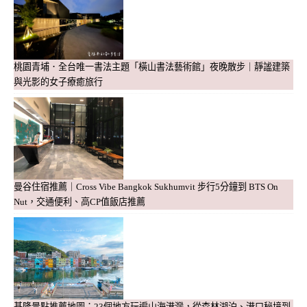
桃園青埔．全台唯一書法主題「橫山書法藝術館」夜晚散步｜靜謐建築
與光影的女子療癒旅行
曼谷住宿推薦｜Cross Vibe Bangkok Sukhumvit 步行5分鐘到 BTS On
Nut，交通便利、高CP值飯店推薦
基隆景點推薦地圖：23個地方玩遍山海港灣，從森林湖泊、港口秘境到