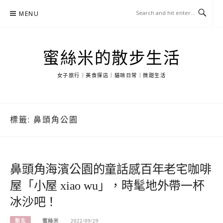
Skip
MENU
to
content
蜜絲米的散步生活
女子旅行｜美食探店｜貓咪日常｜微甜生活
標籤:
鼻頭角公園
鼻頭角海濱公園的童話感百年老宅咖啡
屋「小屋 xiao wu」，時髦地外帶一杯
冰沙吧！
新北
蜜絲米
2022/09/29