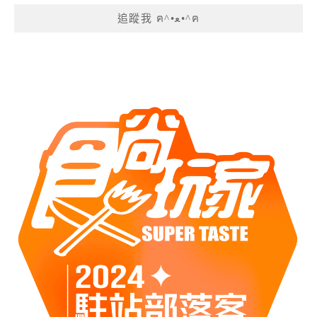
追蹤我 ฅ^•ﻌ•^ฅ