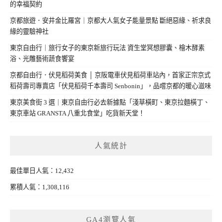
的幸福契約
京都旅遊．安井金比羅宮｜京都大人氣女子能量景點 斷絕惡緣、祈求良
緣的靈驗神社
東京自由行｜旅行女子的東京新旅行玩法 資生堂冥想膠囊、檜木酵素
浴、光雕藝術蔬食饗宴
京都自由行．伏見稻荷美食 │ 京阪電車伏見稻荷車站內，首家正宗京式
稻荷壽司專賣店「伏見稻荷千本壽司 Senbonin」，品嚐京都的暖心滋味
東京美食街 3 選｜東京自由行必去新據點「淺草橫町、東京拉麵橫丁、
東京車站 GRANSTA 八重北食堂」吃貨新天堂！
人氣統計
最佳單日人氣：12,432
累積人氣：1,308,116
GA4瀏覽人氣