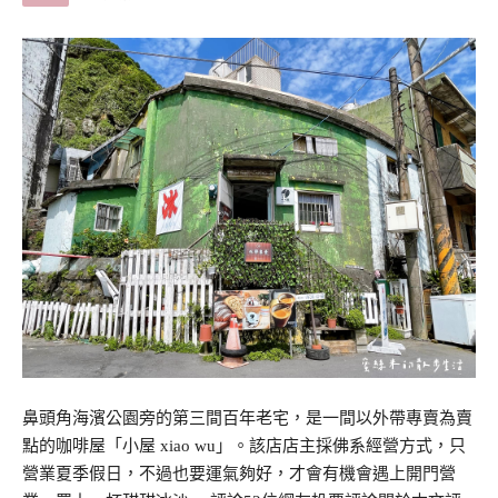
鼻頭角海濱公園旁的第三間百年老宅，是一間以外帶專賣為賣
點的咖啡屋「小屋 xiao wu」。該店店主採佛系經營方式，只
營業夏季假日，不過也要運氣夠好，才會有機會遇上開門營