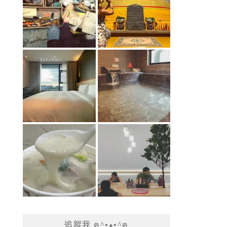
追蹤我 ฅ^•ﻌ•^ฅ