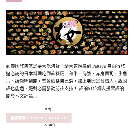
到泰國旅遊就是要大吃海鮮！給大家推薦到 Pattaya 自由行旅
遊必訪的日本料理吃到飽餐廳。和牛、海膽、赤身壽司、生魚
片、讓你吃到飽，套餐價格自己選，加上老闆是台灣人，說國
語也能通，絕對必需發動前往支持！ 評論51位網友投票評論
關於本文評論…
5/5 –
(1)
(1
CONTINUE READING
vote)