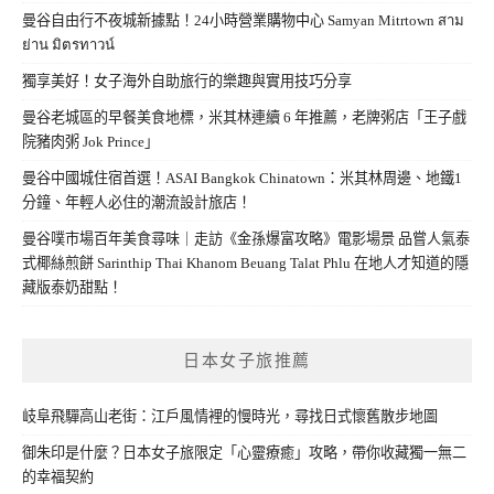
曼谷自由行不夜城新據點！24小時營業購物中心 Samyan Mitrtown สาม
ย่าน มิตรทาวน์
獨享美好！女子海外自助旅行的樂趣與實用技巧分享
曼谷老城區的早餐美食地標，米其林連續 6 年推薦，老牌粥店「王子戲
院豬肉粥 Jok Prince」
曼谷中國城住宿首選！ASAI Bangkok Chinatown：米其林周邊、地鐵1
分鐘、年輕人必住的潮流設計旅店！
曼谷噗市場百年美食尋味｜走訪《金孫爆富攻略》電影場景 品嘗人氣泰
式椰絲煎餅 Sarinthip Thai Khanom Beuang Talat Phlu 在地人才知道的隱
藏版泰奶甜點！
日本女子旅推薦
岐阜飛驒高山老街：江戶風情裡的慢時光，尋找日式懷舊散步地圖
御朱印是什麼？日本女子旅限定「心靈療癒」攻略，帶你收藏獨一無二
的幸福契約