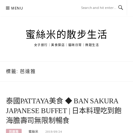
Skip
MENU
to
content
蜜絲米的散步生活
女子旅行｜美食探店｜貓咪日常｜微甜生活
標籤:
芭達雅
泰國PATTAYA美食 ◆ BAN SAKURA
JAPANESE BUFFET | 日本料理吃到飽
海膽壽司無限制暢食
芭達雅
蜜絲米
2019/09/24