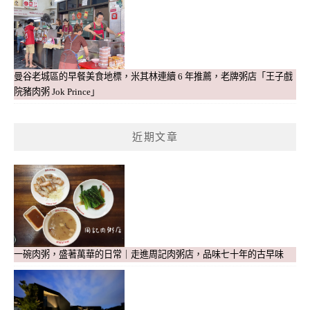
曼谷老城區的早餐美食地標，米其林連續 6 年推薦，老牌粥店「王子戲
院豬肉粥 Jok Prince」
近期文章
一碗肉粥，盛著萬華的日常｜走進周記肉粥店，品味七十年的古早味