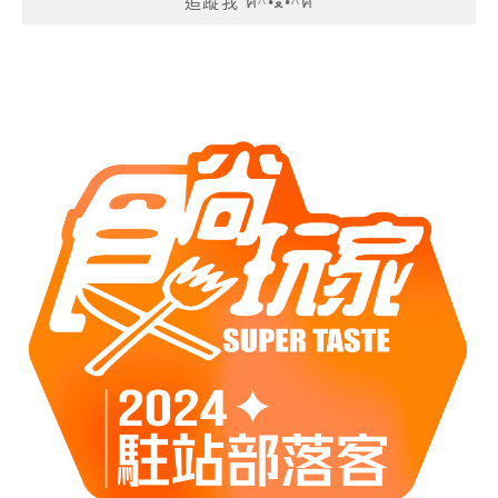
追蹤我 ฅ^•ﻌ•^ฅ