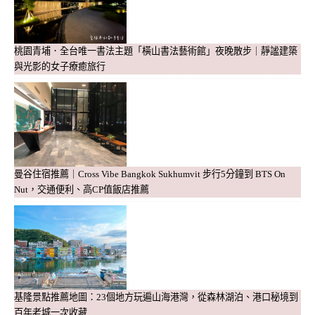
桃園青埔．全台唯一書法主題「橫山書法藝術館」夜晚散步｜靜謐建築
與光影的女子療癒旅行
曼谷住宿推薦｜Cross Vibe Bangkok Sukhumvit 步行5分鐘到 BTS On
Nut，交通便利、高CP值飯店推薦
基隆景點推薦地圖：23個地方玩遍山海港灣，從森林湖泊、港口秘境到
百年老城一次收藏