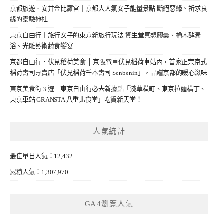
京都旅遊．安井金比羅宮｜京都大人氣女子能量景點 斷絕惡緣、祈求良
緣的靈驗神社
東京自由行｜旅行女子的東京新旅行玩法 資生堂冥想膠囊、檜木酵素
浴、光雕藝術蔬食饗宴
京都自由行．伏見稻荷美食 │ 京阪電車伏見稻荷車站內，首家正宗京式
稻荷壽司專賣店「伏見稻荷千本壽司 Senbonin」，品嚐京都的暖心滋味
東京美食街 3 選｜東京自由行必去新據點「淺草橫町、東京拉麵橫丁、
東京車站 GRANSTA 八重北食堂」吃貨新天堂！
人氣統計
最佳單日人氣：12,432
累積人氣：1,307,970
GA4瀏覽人氣