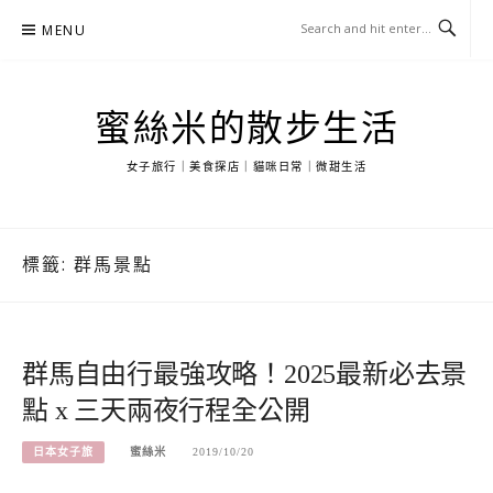
Skip
MENU
to
content
蜜絲米的散步生活
女子旅行｜美食探店｜貓咪日常｜微甜生活
標籤:
群馬景點
群馬自由行最強攻略！2025最新必去景
點 x 三天兩夜行程全公開
日本女子旅
蜜絲米
2019/10/20