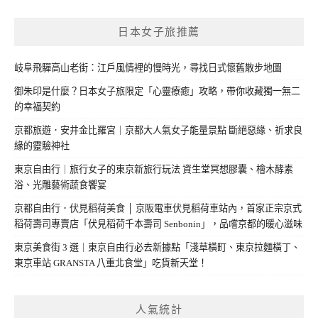
日本女子旅推薦
岐阜飛驒高山老街：江戶風情裡的慢時光，尋找日式懷舊散步地圖
御朱印是什麼？日本女子旅限定「心靈療癒」攻略，帶你收藏獨一無二
的幸福契約
京都旅遊．安井金比羅宮｜京都大人氣女子能量景點 斷絕惡緣、祈求良
緣的靈驗神社
東京自由行｜旅行女子的東京新旅行玩法 資生堂冥想膠囊、檜木酵素
浴、光雕藝術蔬食饗宴
京都自由行．伏見稻荷美食 │ 京阪電車伏見稻荷車站內，首家正宗京式
稻荷壽司專賣店「伏見稻荷千本壽司 Senbonin」，品嚐京都的暖心滋味
東京美食街 3 選｜東京自由行必去新據點「淺草橫町、東京拉麵橫丁、
東京車站 GRANSTA 八重北食堂」吃貨新天堂！
人氣統計