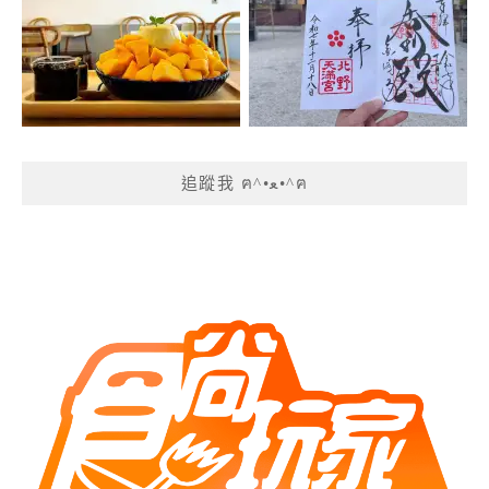
追蹤我 ฅ^•ﻌ•^ฅ