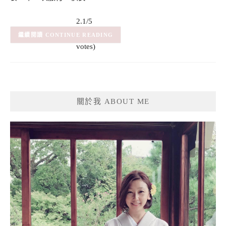
2.1/5
(7)
– (7
CONTINUE READING
votes)
關於我 ABOUT ME