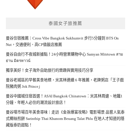
泰國女子旅推薦
曼谷住宿推薦｜Cross Vibe Bangkok Sukhumvit 步行5分鐘到 BTS On
Nut，交通便利、高CP值飯店推薦
曼谷自由行不夜城新據點！24小時營業購物中心 Samyan Mitrtown สาม
ย่าน มิตรทาวน์
獨享美好！女子海外自助旅行的樂趣與實用技巧分享
曼谷老城區的早餐美食地標，米其林連續 6 年推薦，老牌粥店「王子戲
院豬肉粥 Jok Prince」
曼谷中國城住宿首選！ASAI Bangkok Chinatown：米其林周邊、地鐵1
分鐘、年輕人必住的潮流設計旅店！
曼谷噗市場百年美食尋味｜走訪《金孫爆富攻略》電影場景 品嘗人氣泰
式椰絲煎餅 Sarinthip Thai Khanom Beuang Talat Phlu 在地人才知道的隱
藏版泰奶甜點！