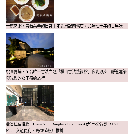
一碗肉粥，盛著萬華的日常｜走進周記肉粥店，品味七十年的古早味
桃園青埔．全台唯一書法主題「橫山書法藝術館」夜晚散步｜靜謐建築
與光影的女子療癒旅行
曼谷住宿推薦｜Cross Vibe Bangkok Sukhumvit 步行5分鐘到 BTS On
Nut，交通便利、高CP值飯店推薦