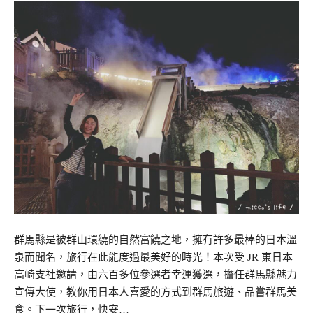
群馬縣是被群山環繞的自然富饒之地，擁有許多最棒的日本溫
泉而聞名，旅行在此能度過最美好的時光！本次受 JR 東日本
高崎支社邀請，由六百多位參選者幸運獲選，擔任群馬縣魅力
宣傳大使，教你用日本人喜愛的方式到群馬旅遊、品嘗群馬美
食。下一次旅行，快安…