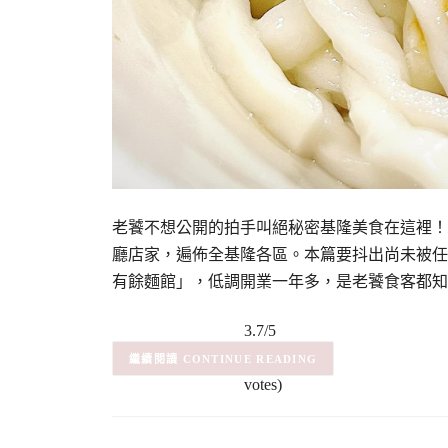
老饕不想公開的拍手叫絕秘密基隆美食在這裡！
廳店家，遍佈全基隆各區。本篇要抖出尚未被任
有餘麵館」，低調開業一年多，是老饕食客都知
3.7/5
(3)
– (3
CONTINUE READING
votes)