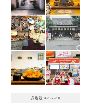
追蹤我 ฅ^•ﻌ•^ฅ